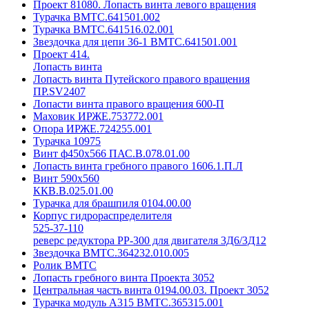
Проект 81080. Лопасть винта левого вращения
Турачка ВМТС.641501.002
Турачка ВМТС.641516.02.001
Звездочка для цепи 36-1 ВМТС.641501.001
Проект 414.
Лопасть винта
Лопасть винта Путейского правого вращения
ПР.SV2407
Лопасти винта правого вращения 600-П
Маховик ИРЖЕ.753772.001
Опора ИРЖЕ.724255.001
Турачка 10975
Винт ф450х566 ПАС.В.078.01.00
Лопасть винта гребного правого 1606.1.П.Л
Винт 590х560
ККВ.В.025.01.00
Турачка для брашпиля 0104.00.00
Корпус гидрораспределителя
525-37-110
реверс редуктора РР-300 для двигателя 3Д6/3Д12
Звездочка ВМТС.364232.010.005
Ролик ВМТС
Лопасть гребного винта Проекта 3052
Центральная часть винта 0194.00.03. Проект 3052
Турачка модуль А315 ВМТС.365315.001