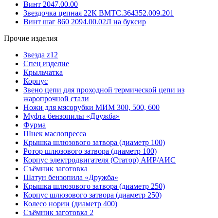
Винт 2047.00.00
Звездочка цепная 22К ВМТС.364352.009.201
Винт шаг 860 2094.00.02Л на буксир
Прочие изделия
Звезда z12
Спец изделие
Крыльчатка
Корпус
Звено цепи для проходной термической цепи из
жаропрочной стали
Ножи для мясорубки МИМ 300, 500, 600
Муфта бензопилы «Дружба»
Фурма
Шнек маслопресса
Крышка шлюзового затвора (диаметр 100)
Ротор шлюзового затвора (диаметр 100)
Корпус электродвигателя (Статор) АИР/АИС
Съёмник заготовка
Шатун бензопила «Дружба»
Крышка шлюзового затвора (диаметр 250)
Корпус шлюзового затвора (диаметр 250)
Колесо нории (диаметр 400)
Съёмник заготовка 2