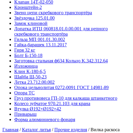
Клапан 14Т-02-050
Кронштейн-2
Звено цепи скребкового транспортёра
Звёздочка 125.01.00
Замок клиновой
Лопатка ИТЦ 060818.01.0.00.001 для цепного
скребкового транспортёра
Гильза МП 001.01.30.002
Гайка-барашек 13.11.2017
Гиря 32 кг
Болт Б-150-18
Заготовка стальная ф634 Кольцо K.342.312.64
Изложница
Клин К-180-6,5
Шайба Ш-50-23
Летка 23.712.00.002
Опока цельнолитая 0272-0091 ГОСТ 14981-89
Опора ТС
Груз противовеса ГП-10 для калкаша штанкетного
Колесо зубчатое 970.21.103 для крана
Втулка Ø192×Ø192×42
Приварыш
Форма алюминиевого фонаря
Главная
/
Каталог литья
/
Прочие изделия
/
Вилка раскоса