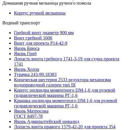
Домашняя ручная мельница ручного помола
Корпус ручной мельницы
Водный транспорт
Гребной винт диаметр 900 мм
Винт гребной 1606
Винт для проекта Р14-42-9
Якорь Брюса
Якорь Гриб
Лопасть винта гребного 1741-3-19 для судна проекта
1741
Якорь Холла
Турачка 243-99.18383
Коническая шестерня 2533 редуктора механизма
водопроводной галереи тип III
Корпус цилиндра моментного ЦМ-1,6 для рулевой
гидравлической машины РГ-1,6
Крышка цилиндра моментного ЦМ-1,6 для рулевой
гидравлической машины РГ-1,6
Якорь Матросова
ГОСТ 8497-78
Якорь Адмиралтейский инвалид
Лопасть винта правого 1579-42-20 для проекта 354