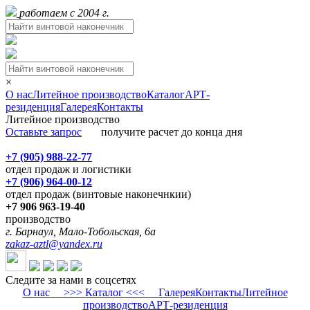
работаем с 2004 г.
×
О нас
Литейное производство
Каталог
АРТ-
резиденция
Галерея
Контакты
Литейное производство
Оставьте запрос
получите расчет до конца дня
+7 (905) 988-22-77
отдел продаж и логистики
+7 (906) 964-00-12
отдел продаж (винтовые наконечнкии)
+7 906 963-19-40
производство
г. Барнаул, Мало-Тобольская, 6а
zakaz-aztl@yandex.ru
Следите за нами в соцсетях
О нас
>>> Каталог <<<
Галерея
Контакты
Литейное
производство
АРТ-резиденция