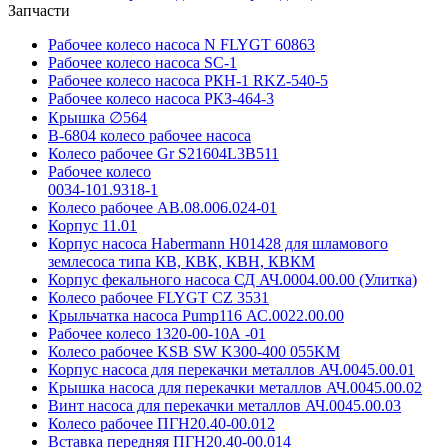
Запчасти
Рабочее колесо насоса N FLYGT 60863
Рабочее колесо насоса SC-1
Рабочее колесо насоса РКН-1 RKZ-540-5
Рабочее колесо насоса РКЗ-464-3
Крышка ∅564
В-6804 колесо рабочее насоса
Колесо рабочее Gr S21604L3B511
Рабочее колесо
0034-101.9318-1
Колесо рабочее АВ.08.006.024-01
Корпус 11.01
Корпус насоса Habermann H01428 для шламового
землесоса типа КВ, КВК, КВН, КВКМ
Корпус фекального насоса СД АЧ.0004.00.00 (Улитка)
Колесо рабочее FLYGT CZ 3531
Крыльчатка насоса Pump116 АС.0022.00.00
Рабочее колесо 1320-00-10А -01
Колесо рабочее KSB SW K300-400 055KM
Корпус насоса для перекачки металлов АЧ.0045.00.01
Крышка насоса для перекачки металлов АЧ.0045.00.02
Винт насоса для перекачки металлов АЧ.0045.00.03
Колесо рабочее ПГН20.40-00.012
Вставка передняя ПГН20.40-00.014