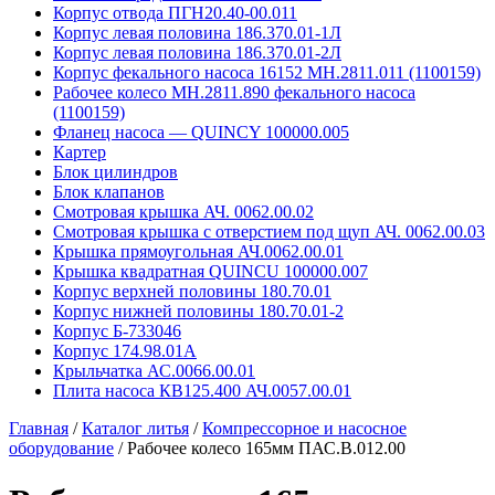
Корпус отвода ПГН20.40-00.011
Корпус левая половина 186.370.01-1Л
Корпус левая половина 186.370.01-2Л
Корпус фекального насоса 16152 MH.2811.011 (1100159)
Рабочее колесо MH.2811.890 фекального насоса
(1100159)
Фланец насоса — QUINCY 100000.005
Картер
Блок цилиндров
Блок клапанов
Смотровая крышка АЧ. 0062.00.02
Смотровая крышка с отверстием под щуп АЧ. 0062.00.03
Крышка прямоугольная АЧ.0062.00.01
Крышка квадратная QUINCU 100000.007
Корпус верхней половины 180.70.01
Корпус нижней половины 180.70.01-2
Корпус Б-733046
Корпус 174.98.01А
Крыльчатка АС.0066.00.01
Плита насоса КВ125.400 АЧ.0057.00.01
Главная
/
Каталог литья
/
Компрессорное и насосное
оборудование
/
Рабочее колесо 165мм ПАС.В.012.00