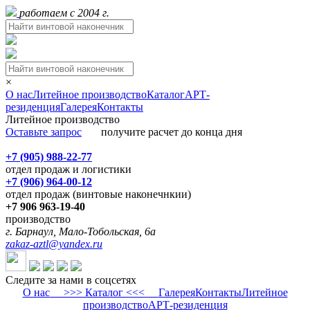
работаем с 2004 г.
×
О нас
Литейное производство
Каталог
АРТ-
резиденция
Галерея
Контакты
Литейное производство
Оставьте запрос
получите расчет до конца дня
+7 (905) 988-22-77
отдел продаж и логистики
+7 (906) 964-00-12
отдел продаж (винтовые наконечнкии)
+7 906 963-19-40
производство
г. Барнаул, Мало-Тобольская, 6а
zakaz-aztl@yandex.ru
Следите за нами в соцсетях
О нас
>>> Каталог <<<
Галерея
Контакты
Литейное
производство
АРТ-резиденция