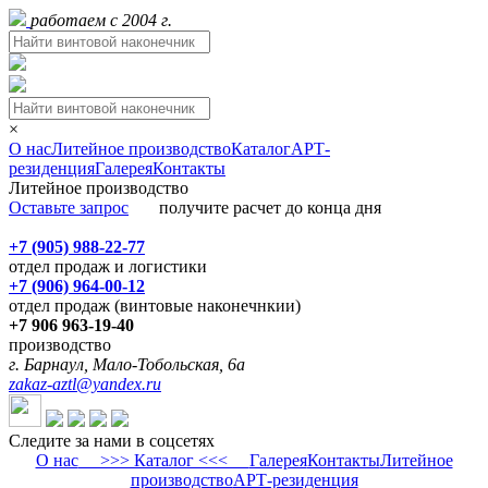
работаем с 2004 г.
×
О нас
Литейное производство
Каталог
АРТ-
резиденция
Галерея
Контакты
Литейное производство
Оставьте запрос
получите расчет до конца дня
+7 (905) 988-22-77
отдел продаж и логистики
+7 (906) 964-00-12
отдел продаж (винтовые наконечнкии)
+7 906 963-19-40
производство
г. Барнаул, Мало-Тобольская, 6а
zakaz-aztl@yandex.ru
Следите за нами в соцсетях
О нас
>>> Каталог <<<
Галерея
Контакты
Литейное
производство
АРТ-резиденция