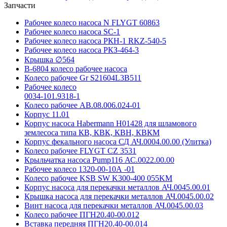
Запчасти
Рабочее колесо насоса N FLYGT 60863
Рабочее колесо насоса SC-1
Рабочее колесо насоса РКН-1 RKZ-540-5
Рабочее колесо насоса РКЗ-464-3
Крышка ∅564
В-6804 колесо рабочее насоса
Колесо рабочее Gr S21604L3B511
Рабочее колесо
0034-101.9318-1
Колесо рабочее АВ.08.006.024-01
Корпус 11.01
Корпус насоса Habermann H01428 для шламового
землесоса типа КВ, КВК, КВН, КВКМ
Корпус фекального насоса СД АЧ.0004.00.00 (Улитка)
Колесо рабочее FLYGT CZ 3531
Крыльчатка насоса Pump116 АС.0022.00.00
Рабочее колесо 1320-00-10А -01
Колесо рабочее KSB SW K300-400 055KM
Корпус насоса для перекачки металлов АЧ.0045.00.01
Крышка насоса для перекачки металлов АЧ.0045.00.02
Винт насоса для перекачки металлов АЧ.0045.00.03
Колесо рабочее ПГН20.40-00.012
Вставка передняя ПГН20.40-00.014