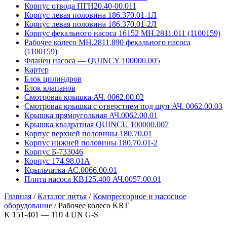
Корпус отвода ПГН20.40-00.011
Корпус левая половина 186.370.01-1Л
Корпус левая половина 186.370.01-2Л
Корпус фекального насоса 16152 MH.2811.011 (1100159)
Рабочее колесо MH.2811.890 фекального насоса
(1100159)
Фланец насоса — QUINCY 100000.005
Картер
Блок цилиндров
Блок клапанов
Смотровая крышка АЧ. 0062.00.02
Смотровая крышка с отверстием под щуп АЧ. 0062.00.03
Крышка прямоугольная АЧ.0062.00.01
Крышка квадратная QUINCU 100000.007
Корпус верхней половины 180.70.01
Корпус нижней половины 180.70.01-2
Корпус Б-733046
Корпус 174.98.01А
Крыльчатка АС.0066.00.01
Плита насоса КВ125.400 АЧ.0057.00.01
Главная
/
Каталог литья
/
Компрессорное и насосное
оборудование
/
Рабочее колесо KRT
K 151-401 — 110 4 UN G-S