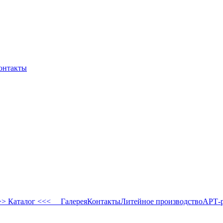
онтакты
 Каталог <<<
Галерея
Контакты
Литейное производство
АРТ-