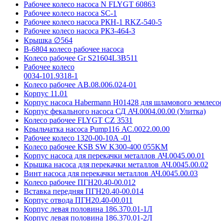
Рабочее колесо насоса N FLYGT 60863
Рабочее колесо насоса SC-1
Рабочее колесо насоса РКН-1 RKZ-540-5
Рабочее колесо насоса РКЗ-464-3
Крышка ∅564
В-6804 колесо рабочее насоса
Колесо рабочее Gr S21604L3B511
Рабочее колесо
0034-101.9318-1
Колесо рабочее АВ.08.006.024-01
Корпус 11.01
Корпус насоса Habermann H01428 для шламового землес
Корпус фекального насоса СД АЧ.0004.00.00 (Улитка)
Колесо рабочее FLYGT CZ 3531
Крыльчатка насоса Pump116 АС.0022.00.00
Рабочее колесо 1320-00-10А -01
Колесо рабочее KSB SW K300-400 055KM
Корпус насоса для перекачки металлов АЧ.0045.00.01
Крышка насоса для перекачки металлов АЧ.0045.00.02
Винт насоса для перекачки металлов АЧ.0045.00.03
Колесо рабочее ПГН20.40-00.012
Вставка передняя ПГН20.40-00.014
Корпус отвода ПГН20.40-00.011
Корпус левая половина 186.370.01-1Л
Корпус левая половина 186.370.01-2Л