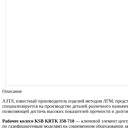
Описание
АЗТЛ
, известный производитель изделий методом ЛГМ, предс
специализируется на производстве деталей различного назнач
позволяющей достичь высоких показателей прочности и долго
Рабочее колесо KSB KRTK 350-710
— ключевой элемент центр
по газифицируемым моделям) на современном оборудовании з