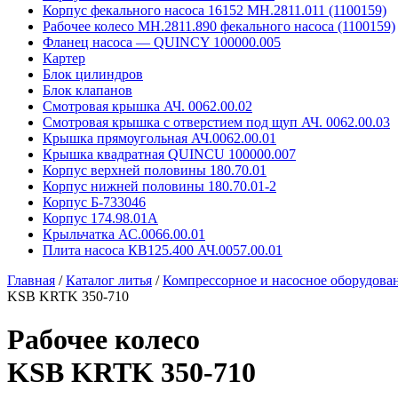
Корпус фекального насоса 16152 MH.2811.011 (1100159)
Рабочее колесо MH.2811.890 фекального насоса (1100159)
Фланец насоса — QUINCY 100000.005
Картер
Блок цилиндров
Блок клапанов
Смотровая крышка АЧ. 0062.00.02
Смотровая крышка с отверстием под щуп АЧ. 0062.00.03
Крышка прямоугольная АЧ.0062.00.01
Крышка квадратная QUINCU 100000.007
Корпус верхней половины 180.70.01
Корпус нижней половины 180.70.01-2
Корпус Б-733046
Корпус 174.98.01А
Крыльчатка АС.0066.00.01
Плита насоса КВ125.400 АЧ.0057.00.01
Главная
/
Каталог литья
/
Компрессорное и насосное оборудова
KSB KRTK 350-710
Рабочее колесо
KSB KRTK 350-710