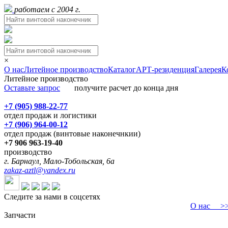
работаем с 2004 г.
×
О нас
Литейное производство
Каталог
АРТ-резиденция
Галерея
К
Литейное производство
Оставьте запрос
получите расчет до конца дня
+7 (905) 988-22-77
отдел продаж и логистики
+7 (906) 964-00-12
отдел продаж (винтовые наконечнкии)
+7 906 963-19-40
производство
г. Барнаул, Мало-Тобольская, 6а
zakaz-aztl@yandex.ru
Следите за нами в соцсетях
О нас
>>>
Запчасти