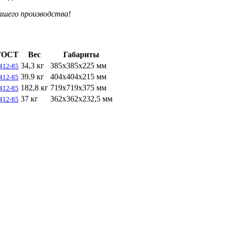
ашего производства!
ГОСТ
Вес
Габариты
34,3 кг
385х385х225 мм
412-85
39.9 кг
404х404х215 мм
412-85
182,8 кг
719х719х375 мм
412-85
37 кг
362х362х232,5 мм
412-85