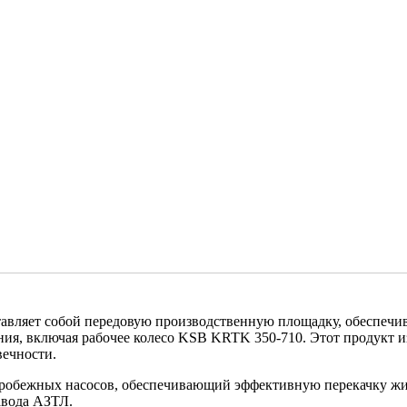
тавляет собой передовую производственную площадку, обеспеч
ения, включая
рабочее колесо KSB KRTK 350-710
. Этот продукт 
вечности.
обежных насосов, обеспечивающий эффективную перекачку жид
авода АЗТЛ.