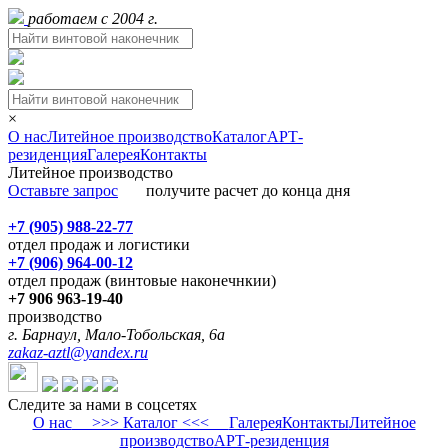
работаем с 2004 г.
×
О нас
Литейное производство
Каталог
АРТ-
резиденция
Галерея
Контакты
Литейное производство
Оставьте запрос
получите расчет до конца дня
+7 (905) 988-22-77
отдел продаж и логистики
+7 (906) 964-00-12
отдел продаж (винтовые наконечнкии)
+7 906 963-19-40
производство
г. Барнаул, Мало-Тобольская, 6а
zakaz-aztl@yandex.ru
Следите за нами в соцсетях
О нас
>>> Каталог <<<
Галерея
Контакты
Литейное
производство
АРТ-резиденция