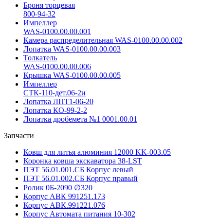
Броня торцевая
800-94-32
Импеллер
WAS-0100.00.00.001
Камера распределительная WAS-0100.00.00.002
Лопатка WAS-0100.00.00.003
Толкатель
WAS-0100.00.00.006
Крышка WAS-0100.00.00.005
Импеллер
СТК-110-дет.06-2и
Лопатка ЛПТ1-06-20
Лопатка КО-99-2-2
Лопатка дробемета №1 0001.00.01
Запчасти
Ковш для литья алюминия 12000 KK-003.05
Коронка ковша экскаватора 38-LST
ПЭТ 56.01.001.СБ Корпус левый
ПЭТ 56.01.002.СБ Корпус правый
Ролик 0Б-2090 ∅320
Корпус АВК 991251.173
Корпус АВК.991221.076
Корпус Автомата питания 10-302