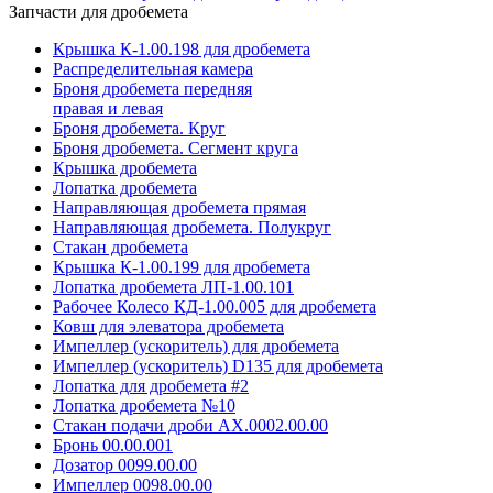
Запчасти для дробемета
Крышка К-1.00.198 для дробемета
Распределительная камера
Броня дробемета передняя
правая и левая
Броня дробемета. Круг
Броня дробемета. Сегмент круга
Крышка дробемета
Лопатка дробемета
Направляющая дробемета прямая
Направляющая дробемета. Полукруг
Стакан дробемета
Крышка К-1.00.199 для дробемета
Лопатка дробемета ЛП-1.00.101
Рабочее Колесо КД-1.00.005 для дробемета
Ковш для элеватора дробемета
Импеллер (ускоритель) для дробемета
Импеллер (ускоритель) D135 для дробемета
Лопатка для дробемета #2
Лопатка дробемета №10
Стакан подачи дроби АХ.0002.00.00
Бронь 00.00.001
Дозатор 0099.00.00
Импеллер 0098.00.00