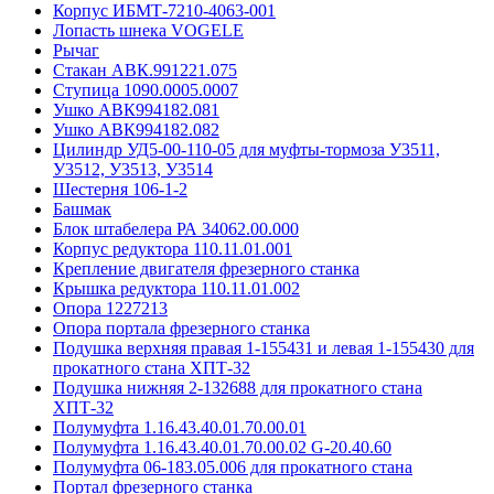
Корпус ИБМТ-7210-4063-001
Лопасть шнека VOGELE
Рычаг
Стакан АВК.991221.075
Ступица 1090.0005.0007
Ушко АВК994182.081
Ушко АВК994182.082
Цилиндр УД5-00-110-05 для муфты-тормоза У3511,
У3512, У3513, У3514
Шестерня 106-1-2
Башмак
Блок штабелера РА 34062.00.000
Корпус редуктора 110.11.01.001
Крепление двигателя фрезерного станка
Крышка редуктора 110.11.01.002
Опора 1227213
Опора портала фрезерного станка
Подушка верхняя правая 1-155431 и левая 1-155430 для
прокатного стана ХПТ-32
Подушка нижняя 2-132688 для прокатного стана
ХПТ-32
Полумуфта 1.16.43.40.01.70.00.01
Полумуфта 1.16.43.40.01.70.00.02 G-20.40.60
Полумуфта 06-183.05.006 для прокатного стана
Портал фрезерного станка