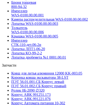
Броня торцевая
800-94-32
Импеллер
WAS-0100.00.00.001
Камера распределительная WAS-0100.00.00.002
Лопатка WAS-0100.00.00.003
Толкатель
WAS-0100.00.00.006
Крышка WAS-0100.00.00.005
Импеллер
СТК-110-дет.06-2и
Лопатка ЛПТ1-06-20
Лопатка КО-99-2-2
Лопатка дробемета №1 0001.00.01
Запчасти
Ковш для литья алюминия 12000 KK-003.05
Коронка ковша экскаватора 38-LST
ПЭТ 56.01.001.СБ Корпус левый
ПЭТ 56.01.002.СБ Корпус правый
Ролик 0Б-2090 ∅320
Корпус АВК 991251.173
Корпус АВК.991221.076
Корпус Автомата питания 10-302