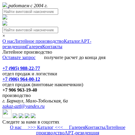
работаем с 2004 г.
×
О нас
Литейное производство
Каталог
АРТ-
резиденция
Галерея
Контакты
Литейное производство
Оставьте запрос
получите расчет до конца дня
+7 (905) 988-22-77
отдел продаж и логистики
+7 (906) 964-00-12
отдел продаж (винтовые наконечнкии)
+7 906 963-19-40
производство
г. Барнаул, Мало-Тобольская, 6а
zakaz-aztl@yandex.ru
Следите за нами в соцсетях
О нас
>>> Каталог <<<
Галерея
Контакты
Литейное
производство
АРТ-резиденция