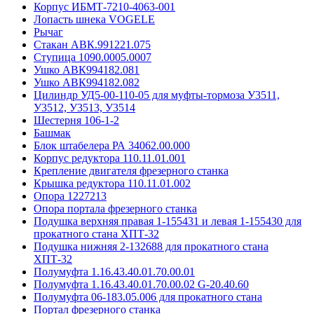
Корпус ИБМТ-7210-4063-001
Лопасть шнека VOGELE
Рычаг
Стакан АВК.991221.075
Ступица 1090.0005.0007
Ушко АВК994182.081
Ушко АВК994182.082
Цилиндр УД5-00-110-05 для муфты-тормоза У3511,
У3512, У3513, У3514
Шестерня 106-1-2
Башмак
Блок штабелера РА 34062.00.000
Корпус редуктора 110.11.01.001
Крепление двигателя фрезерного станка
Крышка редуктора 110.11.01.002
Опора 1227213
Опора портала фрезерного станка
Подушка верхняя правая 1-155431 и левая 1-155430 для
прокатного стана ХПТ-32
Подушка нижняя 2-132688 для прокатного стана
ХПТ-32
Полумуфта 1.16.43.40.01.70.00.01
Полумуфта 1.16.43.40.01.70.00.02 G-20.40.60
Полумуфта 06-183.05.006 для прокатного стана
Портал фрезерного станка