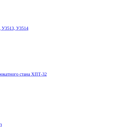
, У3513, У3514
прокатного стана ХПТ-32
3