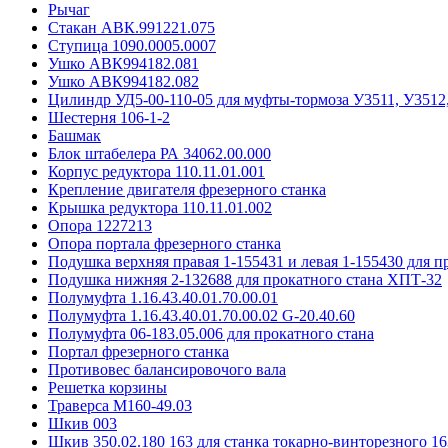
Рычаг
Стакан АВК.991221.075
Ступица 1090.0005.0007
Ушко АВК994182.081
Ушко АВК994182.082
Цилиндр УД5-00-110-05 для муфты-тормоза У3511, У3512
Шестерня 106-1-2
Башмак
Блок штабелера РА 34062.00.000
Корпус редуктора 110.11.01.001
Крепление двигателя фрезерного станка
Крышка редуктора 110.11.01.002
Опора 1227213
Опора портала фрезерного станка
Подушка верхняя правая 1-155431 и левая 1-155430 для 
Подушка нижняя 2-132688 для прокатного стана ХПТ-32
Полумуфта 1.16.43.40.01.70.00.01
Полумуфта 1.16.43.40.01.70.00.02 G-20.40.60
Полумуфта 06-183.05.006 для прокатного стана
Портал фрезерного станка
Противовес балансировочого вала
Решетка корзины
Траверса М160-49.03
Шкив 003
Шкив 350.02.180 163 для станка токарно-винторезного 16