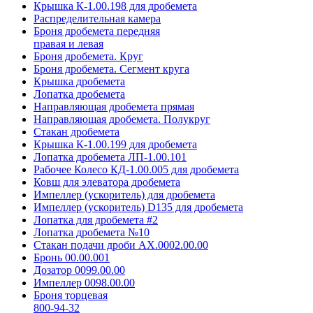
Крышка К-1.00.198 для дробемета
Распределительная камера
Броня дробемета передняя
правая и левая
Броня дробемета. Круг
Броня дробемета. Сегмент круга
Крышка дробемета
Лопатка дробемета
Направляющая дробемета прямая
Направляющая дробемета. Полукруг
Стакан дробемета
Крышка К-1.00.199 для дробемета
Лопатка дробемета ЛП-1.00.101
Рабочее Колесо КД-1.00.005 для дробемета
Ковш для элеватора дробемета
Импеллер (ускоритель) для дробемета
Импеллер (ускоритель) D135 для дробемета
Лопатка для дробемета #2
Лопатка дробемета №10
Стакан подачи дроби АХ.0002.00.00
Бронь 00.00.001
Дозатор 0099.00.00
Импеллер 0098.00.00
Броня торцевая
800-94-32