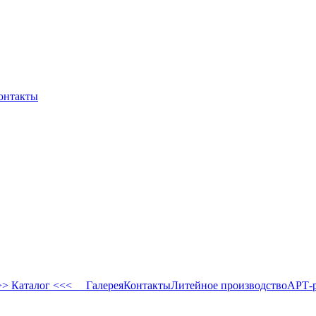
онтакты
 Каталог <<<
Галерея
Контакты
Литейное производство
АРТ-