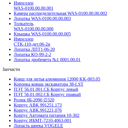
Импеллер
WAS-0100.00.00.001
Камера распределительная WAS-0100.00.00.002
Лопатка WAS-0100.00.00.003
Толкатель
WAS-0100.00.00.006
Крышка WAS-0100.00.00.005
Импеллер
СТК-110-дет.06-2и
Лопатка ЛПТ1-06-20
Лопатка КО-99-2-2
Лопатка дробемета №1 0001.00.01
Запчасти
Ковш для литья алюминия 12000 KK-003.05
Коронка ковша экскаватора 38-LST
ПЭТ 56.01.001.СБ Корпус левый
ПЭТ 56.01.002.СБ Корпус правый
Ролик 0Б-2090 ∅320
Корпус АВК 991251.173
Корпус АВК.991221.076
Корпус Автомата питания 10-302
Корпус ИБМТ-7210-4063-001
Лопасть шнека VOGELE