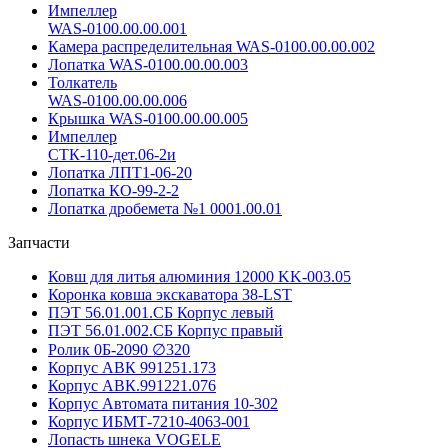
Импеллер
WAS-0100.00.00.001
Камера распределительная WAS-0100.00.00.002
Лопатка WAS-0100.00.00.003
Толкатель
WAS-0100.00.00.006
Крышка WAS-0100.00.00.005
Импеллер
СТК-110-дет.06-2и
Лопатка ЛПТ1-06-20
Лопатка КО-99-2-2
Лопатка дробемета №1 0001.00.01
Запчасти
Ковш для литья алюминия 12000 KK-003.05
Коронка ковша экскаватора 38-LST
ПЭТ 56.01.001.СБ Корпус левый
ПЭТ 56.01.002.СБ Корпус правый
Ролик 0Б-2090 ∅320
Корпус АВК 991251.173
Корпус АВК.991221.076
Корпус Автомата питания 10-302
Корпус ИБМТ-7210-4063-001
Лопасть шнека VOGELE