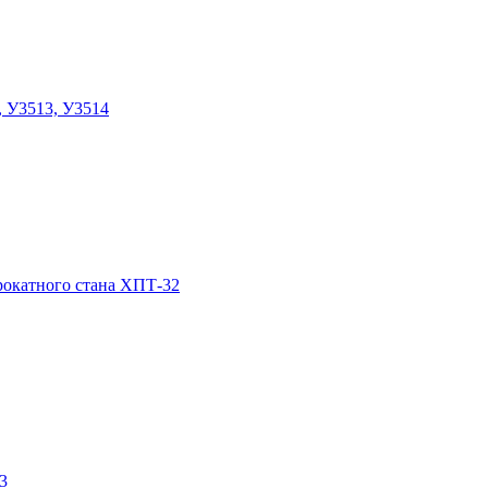
, У3513, У3514
прокатного стана ХПТ-32
3