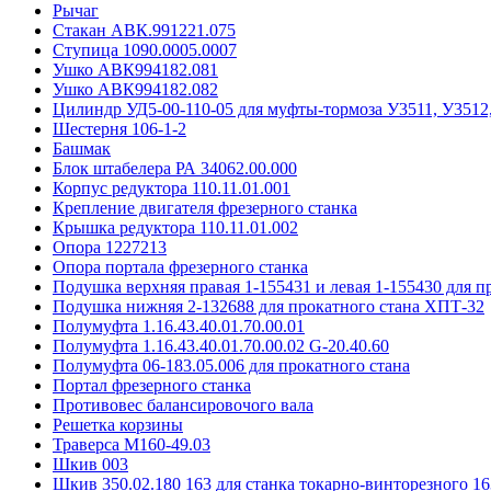
Рычаг
Стакан АВК.991221.075
Ступица 1090.0005.0007
Ушко АВК994182.081
Ушко АВК994182.082
Цилиндр УД5-00-110-05 для муфты-тормоза У3511, У3512
Шестерня 106-1-2
Башмак
Блок штабелера РА 34062.00.000
Корпус редуктора 110.11.01.001
Крепление двигателя фрезерного станка
Крышка редуктора 110.11.01.002
Опора 1227213
Опора портала фрезерного станка
Подушка верхняя правая 1-155431 и левая 1-155430 для 
Подушка нижняя 2-132688 для прокатного стана ХПТ-32
Полумуфта 1.16.43.40.01.70.00.01
Полумуфта 1.16.43.40.01.70.00.02 G-20.40.60
Полумуфта 06-183.05.006 для прокатного стана
Портал фрезерного станка
Противовес балансировочого вала
Решетка корзины
Траверса М160-49.03
Шкив 003
Шкив 350.02.180 163 для станка токарно-винторезного 16