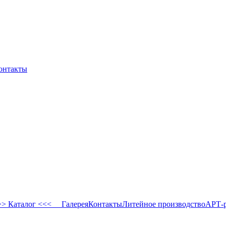
онтакты
 Каталог <<<
Галерея
Контакты
Литейное производство
АРТ-