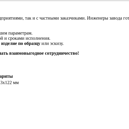
риятиями, так и с частными заказчиками. Инженеры завода гот
шим параметрам.
ой и сроками исполнения.
м
изделие по образцу
или эскизу.
чать взаимовыгодное сотрудничество!
ариты
33х122 мм