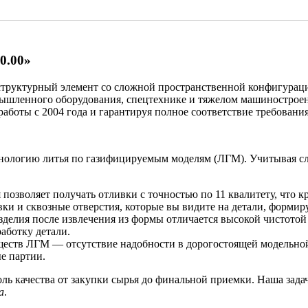
0.00»
 структурный элемент со сложной пространственной конфигурац
ышленного оборудования, спецтехнике и тяжелом машинострое
работы с 2004 года и гарантируя полное соответствие требован
нологию литья по газифицируемым моделям (ЛГМ). Учитывая сло
позволяет получать отливки с точностью по 11 квалитету, что к
и и сквозные отверстия, которые вы видите на детали, формирую
делия после извлечения из формы отличается высокой чистотой 
аботку детали.
ств ЛГМ — отсутствие надобности в дорогостоящей модельной о
е партии.
ь качества от закупки сырья до финальной приемки. Наша задач
а
.