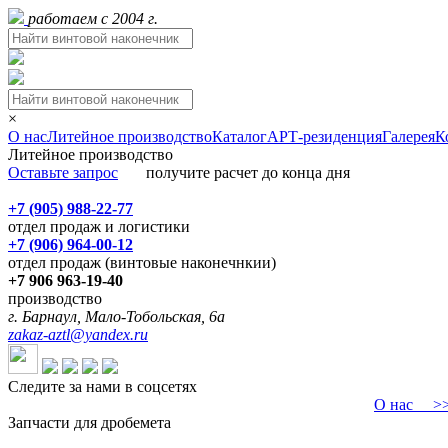
работаем с 2004 г.
×
О нас
Литейное производство
Каталог
АРТ-резиденция
Галерея
К
Литейное производство
Оставьте запрос
получите расчет до конца дня
+7 (905) 988-22-77
отдел продаж и логистики
+7 (906) 964-00-12
отдел продаж (винтовые наконечнкии)
+7 906 963-19-40
производство
г. Барнаул, Мало-Тобольская, 6а
zakaz-aztl@yandex.ru
Следите за нами в соцсетях
О нас
>>>
Запчасти для дробемета