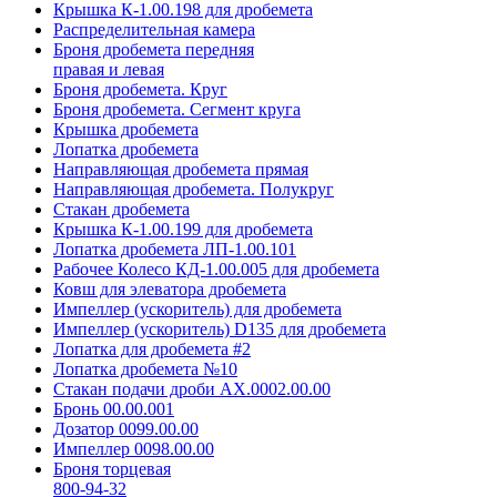
Крышка К-1.00.198 для дробемета
Распределительная камера
Броня дробемета передняя
правая и левая
Броня дробемета. Круг
Броня дробемета. Сегмент круга
Крышка дробемета
Лопатка дробемета
Направляющая дробемета прямая
Направляющая дробемета. Полукруг
Стакан дробемета
Крышка К-1.00.199 для дробемета
Лопатка дробемета ЛП-1.00.101
Рабочее Колесо КД-1.00.005 для дробемета
Ковш для элеватора дробемета
Импеллер (ускоритель) для дробемета
Импеллер (ускоритель) D135 для дробемета
Лопатка для дробемета #2
Лопатка дробемета №10
Стакан подачи дроби АХ.0002.00.00
Бронь 00.00.001
Дозатор 0099.00.00
Импеллер 0098.00.00
Броня торцевая
800-94-32