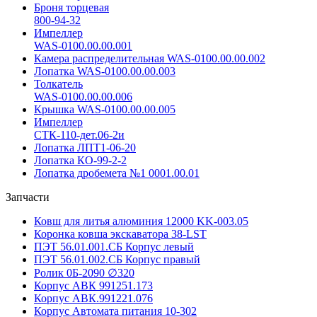
Броня торцевая
800-94-32
Импеллер
WAS-0100.00.00.001
Камера распределительная WAS-0100.00.00.002
Лопатка WAS-0100.00.00.003
Толкатель
WAS-0100.00.00.006
Крышка WAS-0100.00.00.005
Импеллер
СТК-110-дет.06-2и
Лопатка ЛПТ1-06-20
Лопатка КО-99-2-2
Лопатка дробемета №1 0001.00.01
Запчасти
Ковш для литья алюминия 12000 KK-003.05
Коронка ковша экскаватора 38-LST
ПЭТ 56.01.001.СБ Корпус левый
ПЭТ 56.01.002.СБ Корпус правый
Ролик 0Б-2090 ∅320
Корпус АВК 991251.173
Корпус АВК.991221.076
Корпус Автомата питания 10-302