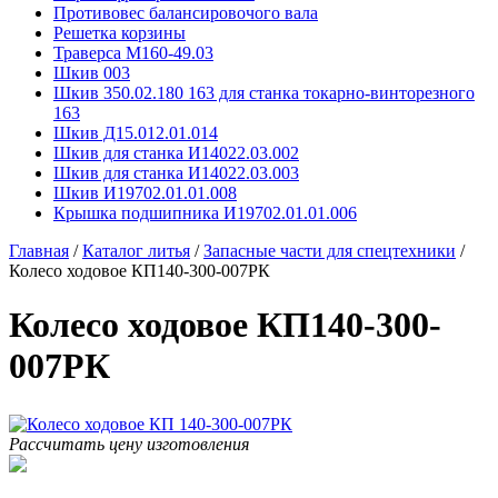
Противовес балансировочого вала
Решетка корзины
Траверса М160-49.03
Шкив 003
Шкив 350.02.180 163 для станка токарно-винторезного
163
Шкив Д15.012.01.014
Шкив для станка И14022.03.002
Шкив для станка И14022.03.003
Шкив И19702.01.01.008
Крышка подшипника И19702.01.01.006
Главная
/
Каталог литья
/
Запасные части для спецтехники
/
Колесо ходовое КП140-300-007РК
Колесо ходовое КП140-300-
007РК
Рассчитать цену изготовления