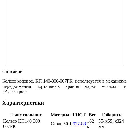
Описание
Колесо ходовое, КП 140-300-007РК, используется в механизме
передвижения портальных кранов марки «Сокол» и
«Альбатрос»
Характеристики
Наименование
Материал
ГОСТ
Вес
Габариты
Колесо КП140-300-
162
554х554х324
Сталь 50Л
977-88
007РК
кг
мм