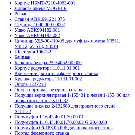
Корпус ИБМТ-7210-4063-001
Лопасть шнека VOGELE
Рычаг
Стакан АВК.991221.075
Ступица 1090.0005.0007
Ушко АВК994182.081
Ушко АВК994182.082
Цилиндр УД5-00-110-05 для муфты-тормоза У3511,
У3512, У3513, У3514
Шестерня 106-1-2
Башмак
Блок штабелера РА 34062.00.000
Корпус редуктора 110.11.01.001
Крепление двигателя фрезерного станка
Крышка редуктора 110.11.01.002
Опора 1227213
Опора портала фрезерного станка
Подушка верхняя правая 1-155431 и левая 1-155430 для
прокатного стана ХПТ-32
Подушка нижняя 2-132688 для прокатного стана
ХПТ-32
Полумуфта 1.16.43.40.01.70.00.01
Полумуфта 1.16.43.40.01.70.00.02 G-20.40.60
Полумуфта 06-183.05.006 для прокатного стана
Портал фрезерного станка