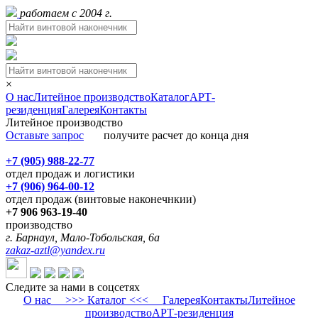
работаем с 2004 г.
×
О нас
Литейное производство
Каталог
АРТ-
резиденция
Галерея
Контакты
Литейное производство
Оставьте запрос
получите расчет до конца дня
+7 (905) 988-22-77
отдел продаж и логистики
+7 (906) 964-00-12
отдел продаж (винтовые наконечнкии)
+7 906 963-19-40
производство
г. Барнаул, Мало-Тобольская, 6а
zakaz-aztl@yandex.ru
Следите за нами в соцсетях
О нас
>>> Каталог <<<
Галерея
Контакты
Литейное
производство
АРТ-резиденция