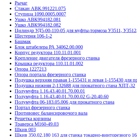
Рычаг
Стакан АВК.991221.075
Ступица 1090.0005.0007
Ушко АВК994182.081
Ушко АВК994182.082
Цилиндр УД5-00-110-05 для муфты-тормоза У3511, У3512
Шестерня 106-1-2
Башмак
Блок штабелера РА 34062.00.000
Корпус редуктора 110.11.01.001
Крепление двигателя фрезерного станка
Крышка редуктора 110.11.01.002
Опора 1227213
Опора портала фрезерного станка
Подушка верхняя правая 1-155431 и левая 1-155430 для 
Подушка нижняя 2-132688 для прокатного стана ХПТ-32
Полумуфта 1.16.43.40.01.70.00.01
Полумуфта 1.16.43.40.01.70.00.02 G-20.40.60
Полумуфта 06-183.05.006 для прокатного стана
Портал фрезерного станка
Противовес балансировочого вала
Решетка корзины
Траверса М160-49.03
Шкив 003
Шкив 350.02.180 163 для станка токарно-винторезного 16