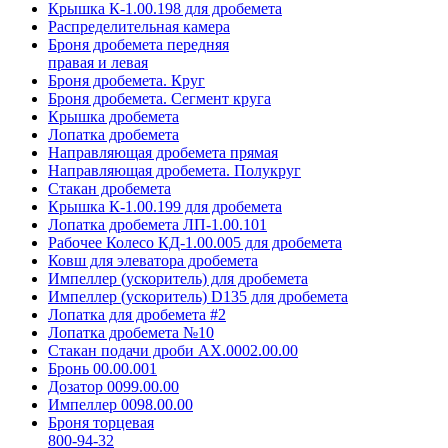
Крышка К-1.00.198 для дробемета
Распределительная камера
Броня дробемета передняя
правая и левая
Броня дробемета. Круг
Броня дробемета. Сегмент круга
Крышка дробемета
Лопатка дробемета
Направляющая дробемета прямая
Направляющая дробемета. Полукруг
Стакан дробемета
Крышка К-1.00.199 для дробемета
Лопатка дробемета ЛП-1.00.101
Рабочее Колесо КД-1.00.005 для дробемета
Ковш для элеватора дробемета
Импеллер (ускоритель) для дробемета
Импеллер (ускоритель) D135 для дробемета
Лопатка для дробемета #2
Лопатка дробемета №10
Стакан подачи дроби АХ.0002.00.00
Бронь 00.00.001
Дозатор 0099.00.00
Импеллер 0098.00.00
Броня торцевая
800-94-32