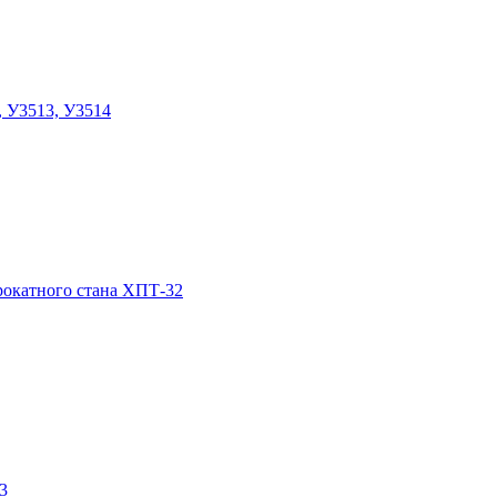
, У3513, У3514
прокатного стана ХПТ-32
3