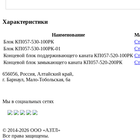
Характеристики
Наименование
М
Блок КП057-530-100РК
Ст
Блок КП057-530-100РК-01
Ст
Концевой блок поддерживающего каната КП057-520-100РК
Ст
Концевой блок замыкающего каната КП057-520-200РК
Ст
656056, Россия, Алтайский край,
г. Барнаул, Мало-Тобольская, 6а
Мы в социальных сетях
© 2014-2026 ООО «АЗТЛ»
Все права защищены.