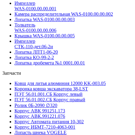
Импеллер
WAS-0100.00.00.001
Камера распределительная WAS-0100.00.00.002
Лопатка WAS-0100.00.00.003
Толкатель
WAS-0100.00.00.006
Крышка WAS-0100.00.00.005
Импеллер
СТК-110-дет.06-2и
Лопатка ЛПТ1-06-20
Лопатка КО-99-2-2
Лопатка дробемета №1 0001.00.01
Запчасти
Ковш для литья алюминия 12000 KK-003.05
Коронка ковша экскаватора 38-LST
ПЭТ 56.01.001.СБ Корпус левый
ПЭТ 56.01.002.СБ Корпус правый
Ролик 0Б-2090 ∅320
Корпус АВК 991251.173
Корпус АВК.991221.076
Корпус Автомата питания 10-302
Корпус ИБМТ-7210-4063-001
Лопасть шнека VOGELE