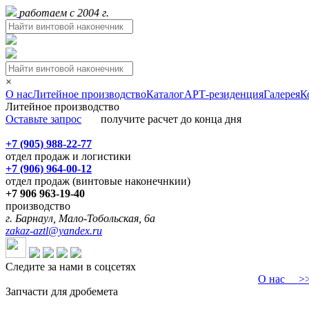
работаем с 2004 г.
×
О нас
Литейное производство
Каталог
АРТ-резиденция
Галерея
К
Литейное производство
Оставьте запрос
получите расчет до конца дня
+7 (905) 988-22-77
отдел продаж и логистики
+7 (906) 964-00-12
отдел продаж (винтовые наконечнкии)
+7 906 963-19-40
производство
г. Барнаул, Мало-Тобольская, 6а
zakaz-aztl@yandex.ru
Следите за нами в соцсетях
О нас
>>>
Запчасти для дробемета