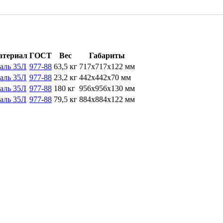
атериал
ГОСТ
Вес
Габариты
аль 35Л
977-88
63,5 кг
717х717х122 мм
аль 35Л
977-88
23,2 кг
442х442х70 мм
аль 35Л
977-88
180 кг
956х956х130 мм
аль 35Л
977-88
79,5 кг
884х884х122 мм