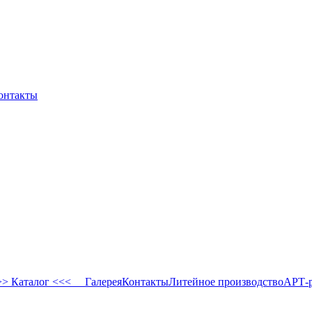
онтакты
 Каталог <<<
Галерея
Контакты
Литейное производство
АРТ-