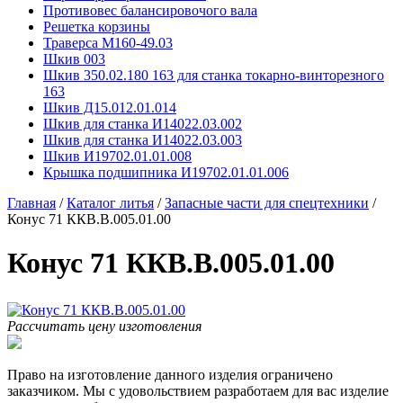
Противовес балансировочого вала
Решетка корзины
Траверса М160-49.03
Шкив 003
Шкив 350.02.180 163 для станка токарно-винторезного
163
Шкив Д15.012.01.014
Шкив для станка И14022.03.002
Шкив для станка И14022.03.003
Шкив И19702.01.01.008
Крышка подшипника И19702.01.01.006
Главная
/
Каталог литья
/
Запасные части для спецтехники
/
Конус 71 ККВ.В.005.01.00
Конус 71 ККВ.В.005.01.00
Рассчитать цену изготовления
Право на изготовление данного изделия ограничено
заказчиком. Мы с удовольствием разработаем для вас изделие