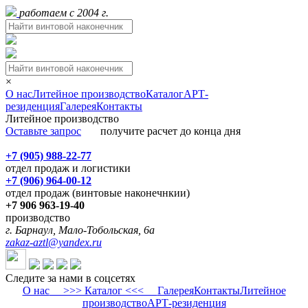
работаем с 2004 г.
×
О нас
Литейное производство
Каталог
АРТ-
резиденция
Галерея
Контакты
Литейное производство
Оставьте запрос
получите расчет до конца дня
+7 (905) 988-22-77
отдел продаж и логистики
+7 (906) 964-00-12
отдел продаж (винтовые наконечнкии)
+7 906 963-19-40
производство
г. Барнаул, Мало-Тобольская, 6а
zakaz-aztl@yandex.ru
Следите за нами в соцсетях
О нас
>>> Каталог <<<
Галерея
Контакты
Литейное
производство
АРТ-резиденция