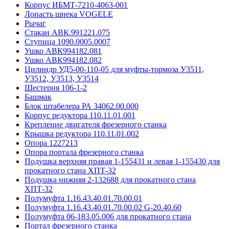
Корпус ИБМТ-7210-4063-001
Лопасть шнека VOGELE
Рычаг
Стакан АВК.991221.075
Ступица 1090.0005.0007
Ушко АВК994182.081
Ушко АВК994182.082
Цилиндр УД5-00-110-05 для муфты-тормоза У3511,
У3512, У3513, У3514
Шестерня 106-1-2
Башмак
Блок штабелера РА 34062.00.000
Корпус редуктора 110.11.01.001
Крепление двигателя фрезерного станка
Крышка редуктора 110.11.01.002
Опора 1227213
Опора портала фрезерного станка
Подушка верхняя правая 1-155431 и левая 1-155430 для
прокатного стана ХПТ-32
Подушка нижняя 2-132688 для прокатного стана
ХПТ-32
Полумуфта 1.16.43.40.01.70.00.01
Полумуфта 1.16.43.40.01.70.00.02 G-20.40.60
Полумуфта 06-183.05.006 для прокатного стана
Портал фрезерного станка