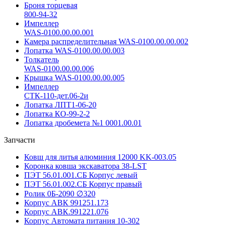
Броня торцевая
800-94-32
Импеллер
WAS-0100.00.00.001
Камера распределительная WAS-0100.00.00.002
Лопатка WAS-0100.00.00.003
Толкатель
WAS-0100.00.00.006
Крышка WAS-0100.00.00.005
Импеллер
СТК-110-дет.06-2и
Лопатка ЛПТ1-06-20
Лопатка КО-99-2-2
Лопатка дробемета №1 0001.00.01
Запчасти
Ковш для литья алюминия 12000 KK-003.05
Коронка ковша экскаватора 38-LST
ПЭТ 56.01.001.СБ Корпус левый
ПЭТ 56.01.002.СБ Корпус правый
Ролик 0Б-2090 ∅320
Корпус АВК 991251.173
Корпус АВК.991221.076
Корпус Автомата питания 10-302