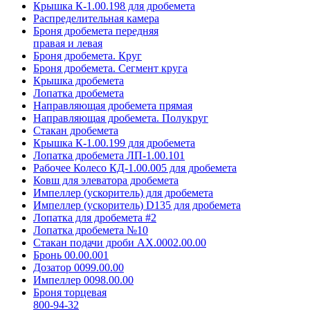
Крышка К-1.00.198 для дробемета
Распределительная камера
Броня дробемета передняя
правая и левая
Броня дробемета. Круг
Броня дробемета. Сегмент круга
Крышка дробемета
Лопатка дробемета
Направляющая дробемета прямая
Направляющая дробемета. Полукруг
Стакан дробемета
Крышка К-1.00.199 для дробемета
Лопатка дробемета ЛП-1.00.101
Рабочее Колесо КД-1.00.005 для дробемета
Ковш для элеватора дробемета
Импеллер (ускоритель) для дробемета
Импеллер (ускоритель) D135 для дробемета
Лопатка для дробемета #2
Лопатка дробемета №10
Стакан подачи дроби АХ.0002.00.00
Бронь 00.00.001
Дозатор 0099.00.00
Импеллер 0098.00.00
Броня торцевая
800-94-32