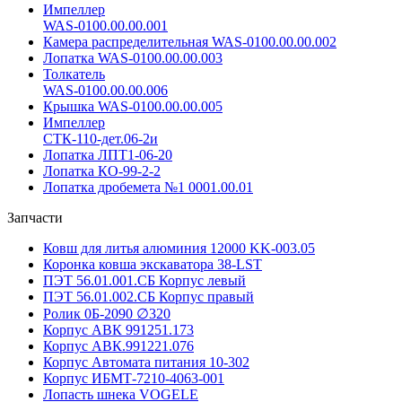
Импеллер
WAS-0100.00.00.001
Камера распределительная WAS-0100.00.00.002
Лопатка WAS-0100.00.00.003
Толкатель
WAS-0100.00.00.006
Крышка WAS-0100.00.00.005
Импеллер
СТК-110-дет.06-2и
Лопатка ЛПТ1-06-20
Лопатка КО-99-2-2
Лопатка дробемета №1 0001.00.01
Запчасти
Ковш для литья алюминия 12000 KK-003.05
Коронка ковша экскаватора 38-LST
ПЭТ 56.01.001.СБ Корпус левый
ПЭТ 56.01.002.СБ Корпус правый
Ролик 0Б-2090 ∅320
Корпус АВК 991251.173
Корпус АВК.991221.076
Корпус Автомата питания 10-302
Корпус ИБМТ-7210-4063-001
Лопасть шнека VOGELE