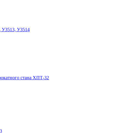
, У3513, У3514
прокатного стана ХПТ-32
3