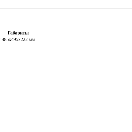
Габариты
г
485х495х222 мм