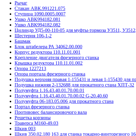
Рычаг
Стакан АВК.991221.075
Ступица 1090.0005.0007
Ушко АВК994182.081
Ушко АВК994182.082
Цилиндр УД5-00-110-05 для муфты-тормоза У3511, У3512
Шестерня 106-1-2
Башмак
Блок штабелера РА 34062.00.000
Корпус редуктора 110.11.01.001
Крепление двигателя фрезерного станка
Крышка редуктора 110.11.01.002
Опора 1227213
Опора портала фрезерного станка
Подушка верхняя правая 1-155431 и левая 1-155430 для 
Подушка нижняя 2-132688 для прокатного стана ХПТ-32
Полумуфта 1.16.43.40.01.70.00.01
Полумуфта 1.16.43.40.01.70.00.02 G-20.40.60
Полумуфта 06-183.05.006 для прокатного стана
Портал фрезерного станка
Противовес балансировочого вала
Решетка корзины
Траверса М160-49.03
Шкив 003
Шкив 350.02.180 163 для станка токарно-винторезного 16