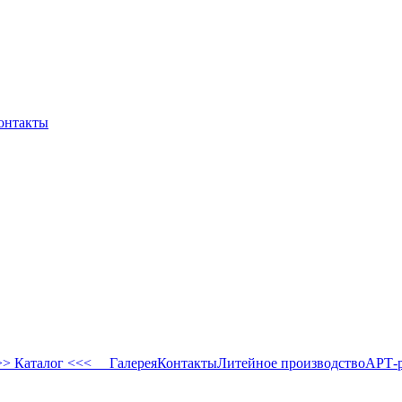
онтакты
 Каталог <<<
Галерея
Контакты
Литейное производство
АРТ-