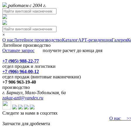
работаем с 2004 г.
×
О нас
Литейное производство
Каталог
АРТ-резиденция
Галерея
К
Литейное производство
Оставьте запрос
получите расчет до конца дня
+7 (905) 988-22-77
отдел продаж и логистики
+7 (906) 964-00-12
отдел продаж (винтовые наконечнкии)
+7 906 963-19-40
производство
г. Барнаул, Мало-Тобольская, 6а
zakaz-aztl@yandex.ru
Следите за нами в соцсетях
О нас
>>>
Запчасти для дробемета