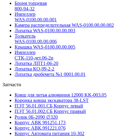
Броня торцевая
800-94-32
Импеллер
WAS-0100.00.00.001
Камера распределительная WAS-0100.00.00.002
Лопатка WAS-0100.00.00.003
Толкатель
WAS-0100.00.00.006
Крышка WAS-0100.00.00.005
Импеллер
СТК-110-дет.06-2и
Лопатка ЛПТ1-06-20
Лопатка КО-99-2-2
Лопатка дробемета №1 0001.00.01
Запчасти
Ковш для литья алюминия 12000 KK-003.05
Коронка ковша экскаватора 38-LST
ПЭТ 56.01.001.СБ Корпус левый
ПЭТ 56.01.002.СБ Корпус правый
Ролик 0Б-2090 ∅320
Корпус АВК 991251.173
Корпус АВК.991221.076
Корпус Автомата питания 10-302