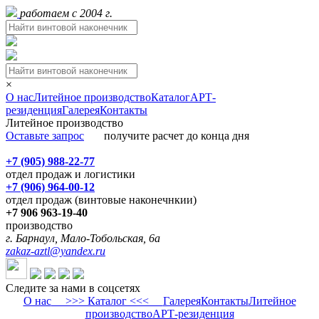
работаем с 2004 г.
×
О нас
Литейное производство
Каталог
АРТ-
резиденция
Галерея
Контакты
Литейное производство
Оставьте запрос
получите расчет до конца дня
+7 (905) 988-22-77
отдел продаж и логистики
+7 (906) 964-00-12
отдел продаж (винтовые наконечнкии)
+7 906 963-19-40
производство
г. Барнаул, Мало-Тобольская, 6а
zakaz-aztl@yandex.ru
Следите за нами в соцсетях
О нас
>>> Каталог <<<
Галерея
Контакты
Литейное
производство
АРТ-резиденция