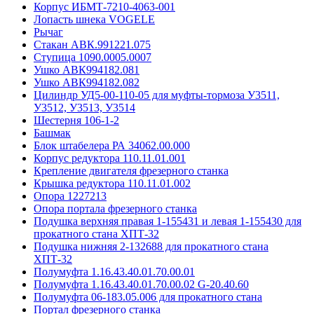
Корпус ИБМТ-7210-4063-001
Лопасть шнека VOGELE
Рычаг
Стакан АВК.991221.075
Ступица 1090.0005.0007
Ушко АВК994182.081
Ушко АВК994182.082
Цилиндр УД5-00-110-05 для муфты-тормоза У3511,
У3512, У3513, У3514
Шестерня 106-1-2
Башмак
Блок штабелера РА 34062.00.000
Корпус редуктора 110.11.01.001
Крепление двигателя фрезерного станка
Крышка редуктора 110.11.01.002
Опора 1227213
Опора портала фрезерного станка
Подушка верхняя правая 1-155431 и левая 1-155430 для
прокатного стана ХПТ-32
Подушка нижняя 2-132688 для прокатного стана
ХПТ-32
Полумуфта 1.16.43.40.01.70.00.01
Полумуфта 1.16.43.40.01.70.00.02 G-20.40.60
Полумуфта 06-183.05.006 для прокатного стана
Портал фрезерного станка