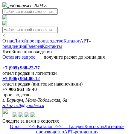
работаем с 2004 г.
×
О нас
Литейное производство
Каталог
АРТ-
резиденция
Галерея
Контакты
Литейное производство
Оставьте запрос
получите расчет до конца дня
+7 (905) 988-22-77
отдел продаж и логистики
+7 (906) 964-00-12
отдел продаж (винтовые наконечнкии)
+7 906 963-19-40
производство
г. Барнаул, Мало-Тобольская, 6а
zakaz-aztl@yandex.ru
Следите за нами в соцсетях
О нас
>>> Каталог <<<
Галерея
Контакты
Литейное
производство
АРТ-резиденция