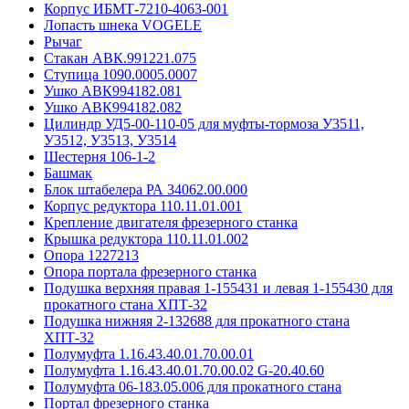
Корпус ИБМТ-7210-4063-001
Лопасть шнека VOGELE
Рычаг
Стакан АВК.991221.075
Ступица 1090.0005.0007
Ушко АВК994182.081
Ушко АВК994182.082
Цилиндр УД5-00-110-05 для муфты-тормоза У3511,
У3512, У3513, У3514
Шестерня 106-1-2
Башмак
Блок штабелера РА 34062.00.000
Корпус редуктора 110.11.01.001
Крепление двигателя фрезерного станка
Крышка редуктора 110.11.01.002
Опора 1227213
Опора портала фрезерного станка
Подушка верхняя правая 1-155431 и левая 1-155430 для
прокатного стана ХПТ-32
Подушка нижняя 2-132688 для прокатного стана
ХПТ-32
Полумуфта 1.16.43.40.01.70.00.01
Полумуфта 1.16.43.40.01.70.00.02 G-20.40.60
Полумуфта 06-183.05.006 для прокатного стана
Портал фрезерного станка