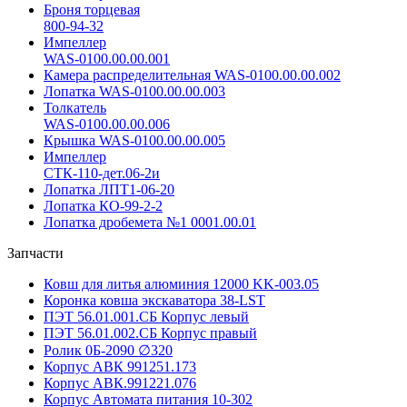
Броня торцевая
800-94-32
Импеллер
WAS-0100.00.00.001
Камера распределительная WAS-0100.00.00.002
Лопатка WAS-0100.00.00.003
Толкатель
WAS-0100.00.00.006
Крышка WAS-0100.00.00.005
Импеллер
СТК-110-дет.06-2и
Лопатка ЛПТ1-06-20
Лопатка КО-99-2-2
Лопатка дробемета №1 0001.00.01
Запчасти
Ковш для литья алюминия 12000 KK-003.05
Коронка ковша экскаватора 38-LST
ПЭТ 56.01.001.СБ Корпус левый
ПЭТ 56.01.002.СБ Корпус правый
Ролик 0Б-2090 ∅320
Корпус АВК 991251.173
Корпус АВК.991221.076
Корпус Автомата питания 10-302