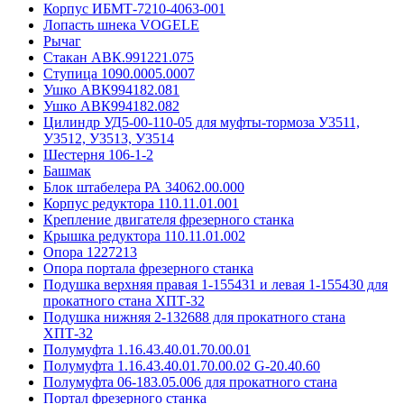
Корпус ИБМТ-7210-4063-001
Лопасть шнека VOGELE
Рычаг
Стакан АВК.991221.075
Ступица 1090.0005.0007
Ушко АВК994182.081
Ушко АВК994182.082
Цилиндр УД5-00-110-05 для муфты-тормоза У3511,
У3512, У3513, У3514
Шестерня 106-1-2
Башмак
Блок штабелера РА 34062.00.000
Корпус редуктора 110.11.01.001
Крепление двигателя фрезерного станка
Крышка редуктора 110.11.01.002
Опора 1227213
Опора портала фрезерного станка
Подушка верхняя правая 1-155431 и левая 1-155430 для
прокатного стана ХПТ-32
Подушка нижняя 2-132688 для прокатного стана
ХПТ-32
Полумуфта 1.16.43.40.01.70.00.01
Полумуфта 1.16.43.40.01.70.00.02 G-20.40.60
Полумуфта 06-183.05.006 для прокатного стана
Портал фрезерного станка