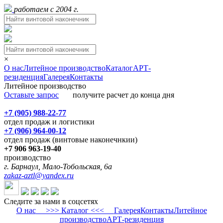
работаем с 2004 г.
×
О нас
Литейное производство
Каталог
АРТ-
резиденция
Галерея
Контакты
Литейное производство
Оставьте запрос
получите расчет до конца дня
+7 (905) 988-22-77
отдел продаж и логистики
+7 (906) 964-00-12
отдел продаж (винтовые наконечнкии)
+7 906 963-19-40
производство
г. Барнаул, Мало-Тобольская, 6а
zakaz-aztl@yandex.ru
Следите за нами в соцсетях
О нас
>>> Каталог <<<
Галерея
Контакты
Литейное
производство
АРТ-резиденция