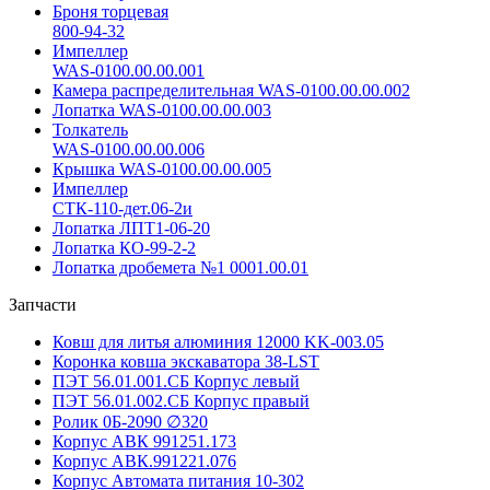
Броня торцевая
800-94-32
Импеллер
WAS-0100.00.00.001
Камера распределительная WAS-0100.00.00.002
Лопатка WAS-0100.00.00.003
Толкатель
WAS-0100.00.00.006
Крышка WAS-0100.00.00.005
Импеллер
СТК-110-дет.06-2и
Лопатка ЛПТ1-06-20
Лопатка КО-99-2-2
Лопатка дробемета №1 0001.00.01
Запчасти
Ковш для литья алюминия 12000 KK-003.05
Коронка ковша экскаватора 38-LST
ПЭТ 56.01.001.СБ Корпус левый
ПЭТ 56.01.002.СБ Корпус правый
Ролик 0Б-2090 ∅320
Корпус АВК 991251.173
Корпус АВК.991221.076
Корпус Автомата питания 10-302