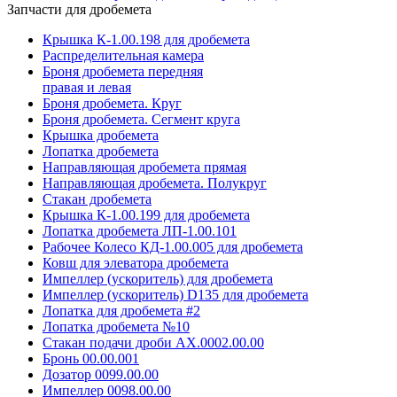
Запчасти для дробемета
Крышка К-1.00.198 для дробемета
Распределительная камера
Броня дробемета передняя
правая и левая
Броня дробемета. Круг
Броня дробемета. Сегмент круга
Крышка дробемета
Лопатка дробемета
Направляющая дробемета прямая
Направляющая дробемета. Полукруг
Стакан дробемета
Крышка К-1.00.199 для дробемета
Лопатка дробемета ЛП-1.00.101
Рабочее Колесо КД-1.00.005 для дробемета
Ковш для элеватора дробемета
Импеллер (ускоритель) для дробемета
Импеллер (ускоритель) D135 для дробемета
Лопатка для дробемета #2
Лопатка дробемета №10
Стакан подачи дроби АХ.0002.00.00
Бронь 00.00.001
Дозатор 0099.00.00
Импеллер 0098.00.00