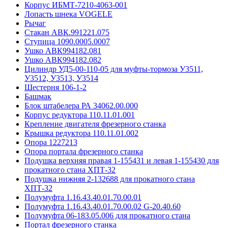
Корпус ИБМТ-7210-4063-001
Лопасть шнека VOGELE
Рычаг
Стакан АВК.991221.075
Ступица 1090.0005.0007
Ушко АВК994182.081
Ушко АВК994182.082
Цилиндр УД5-00-110-05 для муфты-тормоза У3511,
У3512, У3513, У3514
Шестерня 106-1-2
Башмак
Блок штабелера РА 34062.00.000
Корпус редуктора 110.11.01.001
Крепление двигателя фрезерного станка
Крышка редуктора 110.11.01.002
Опора 1227213
Опора портала фрезерного станка
Подушка верхняя правая 1-155431 и левая 1-155430 для
прокатного стана ХПТ-32
Подушка нижняя 2-132688 для прокатного стана
ХПТ-32
Полумуфта 1.16.43.40.01.70.00.01
Полумуфта 1.16.43.40.01.70.00.02 G-20.40.60
Полумуфта 06-183.05.006 для прокатного стана
Портал фрезерного станка