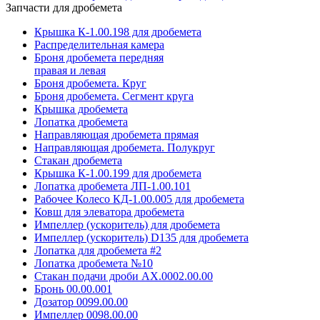
Запчасти для дробемета
Крышка К-1.00.198 для дробемета
Распределительная камера
Броня дробемета передняя
правая и левая
Броня дробемета. Круг
Броня дробемета. Сегмент круга
Крышка дробемета
Лопатка дробемета
Направляющая дробемета прямая
Направляющая дробемета. Полукруг
Стакан дробемета
Крышка К-1.00.199 для дробемета
Лопатка дробемета ЛП-1.00.101
Рабочее Колесо КД-1.00.005 для дробемета
Ковш для элеватора дробемета
Импеллер (ускоритель) для дробемета
Импеллер (ускоритель) D135 для дробемета
Лопатка для дробемета #2
Лопатка дробемета №10
Стакан подачи дроби АХ.0002.00.00
Бронь 00.00.001
Дозатор 0099.00.00
Импеллер 0098.00.00