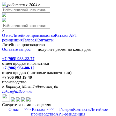
работаем с 2004 г.
×
О нас
Литейное производство
Каталог
АРТ-
резиденция
Галерея
Контакты
Литейное производство
Оставьте запрос
получите расчет до конца дня
+7 (905) 988-22-77
отдел продаж и логистики
+7 (906) 964-00-12
отдел продаж (винтовые наконечнкии)
+7 906 963-19-40
производство
г. Барнаул, Мало-Тобольская, 6а
zakaz@aztlcom.ru
Следите за нами в соцсетях
О нас
>>> Каталог <<<
Галерея
Контакты
Литейное
производство
АРТ-резиденция