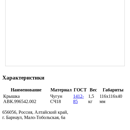
Характеристики
Наименование
Материал
ГОСТ
Вес
Габариты
Крышка
Чугун
1412-
1,5
116х116х40
АВК.996542.002
СЧ18
85
кг
мм
656056, Россия, Алтайский край,
г. Барнаул, Мало-Тобольская, 6а