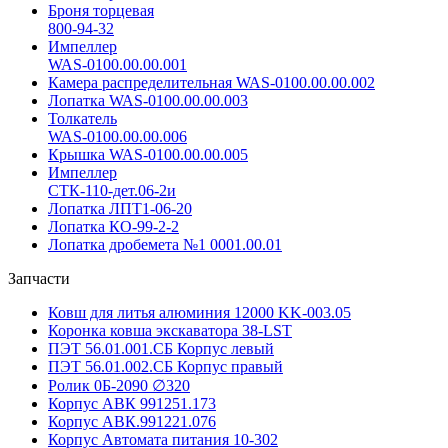
Броня торцевая
800-94-32
Импеллер
WAS-0100.00.00.001
Камера распределительная WAS-0100.00.00.002
Лопатка WAS-0100.00.00.003
Толкатель
WAS-0100.00.00.006
Крышка WAS-0100.00.00.005
Импеллер
СТК-110-дет.06-2и
Лопатка ЛПТ1-06-20
Лопатка КО-99-2-2
Лопатка дробемета №1 0001.00.01
Запчасти
Ковш для литья алюминия 12000 KK-003.05
Коронка ковша экскаватора 38-LST
ПЭТ 56.01.001.СБ Корпус левый
ПЭТ 56.01.002.СБ Корпус правый
Ролик 0Б-2090 ∅320
Корпус АВК 991251.173
Корпус АВК.991221.076
Корпус Автомата питания 10-302