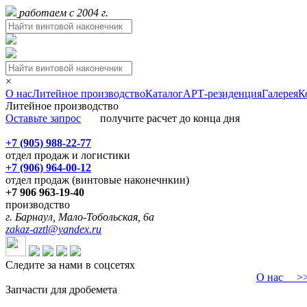
работаем с 2004 г.
×
О нас
Литейное производство
Каталог
АРТ-резиденция
Галерея
К
Литейное производство
Оставьте запрос
получите расчет до конца дня
+7 (905) 988-22-77
отдел продаж и логистики
+7 (906) 964-00-12
отдел продаж (винтовые наконечнкии)
+7 906 963-19-40
производство
г. Барнаул, Мало-Тобольская, 6а
zakaz-aztl@yandex.ru
Следите за нами в соцсетях
О нас
>>>
Запчасти для дробемета