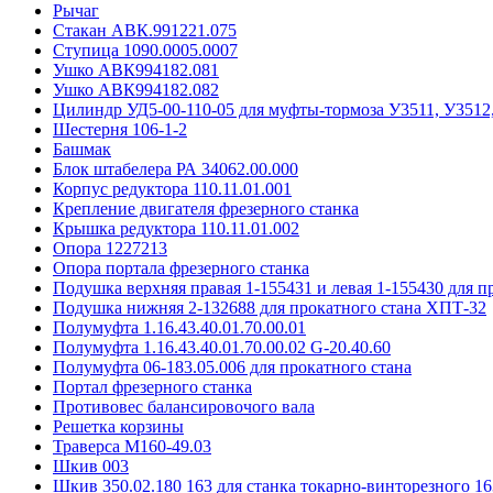
Рычаг
Стакан АВК.991221.075
Ступица 1090.0005.0007
Ушко АВК994182.081
Ушко АВК994182.082
Цилиндр УД5-00-110-05 для муфты-тормоза У3511, У3512
Шестерня 106-1-2
Башмак
Блок штабелера РА 34062.00.000
Корпус редуктора 110.11.01.001
Крепление двигателя фрезерного станка
Крышка редуктора 110.11.01.002
Опора 1227213
Опора портала фрезерного станка
Подушка верхняя правая 1-155431 и левая 1-155430 для 
Подушка нижняя 2-132688 для прокатного стана ХПТ-32
Полумуфта 1.16.43.40.01.70.00.01
Полумуфта 1.16.43.40.01.70.00.02 G-20.40.60
Полумуфта 06-183.05.006 для прокатного стана
Портал фрезерного станка
Противовес балансировочого вала
Решетка корзины
Траверса М160-49.03
Шкив 003
Шкив 350.02.180 163 для станка токарно-винторезного 16