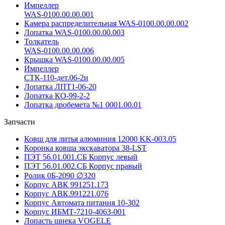
Импеллер
WAS-0100.00.00.001
Камера распределительная WAS-0100.00.00.002
Лопатка WAS-0100.00.00.003
Толкатель
WAS-0100.00.00.006
Крышка WAS-0100.00.00.005
Импеллер
СТК-110-дет.06-2и
Лопатка ЛПТ1-06-20
Лопатка КО-99-2-2
Лопатка дробемета №1 0001.00.01
Запчасти
Ковш для литья алюминия 12000 KK-003.05
Коронка ковша экскаватора 38-LST
ПЭТ 56.01.001.СБ Корпус левый
ПЭТ 56.01.002.СБ Корпус правый
Ролик 0Б-2090 ∅320
Корпус АВК 991251.173
Корпус АВК.991221.076
Корпус Автомата питания 10-302
Корпус ИБМТ-7210-4063-001
Лопасть шнека VOGELE