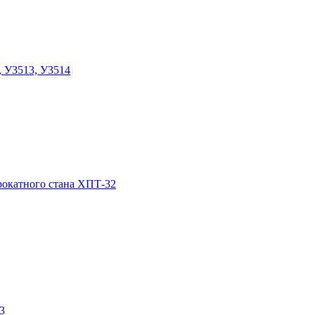
, У3513, У3514
прокатного стана ХПТ-32
3