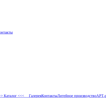
онтакты
 Каталог <<<
Галерея
Контакты
Литейное производство
АРТ-