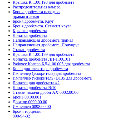
Крышка К-1.00.198 для дробемета
Распределительная камера
Броня дробемета передняя
правая и левая
Броня дробемета. Круг
Броня дробемета. Сегмент круга
Крышка дробемета
Лопатка дробемета
Направляющая дробемета прямая
Направляющая дробемета. Полукруг
Стакан дробемета
Крышка К-1.00.199 для дробемета
Лопатка дробемета ЛП-1.00.101
Рабочее Колесо КД-1.00.005 для дробемета
Ковш для элеватора дробемета
Импеллер (ускоритель) для дробемета
Импеллер (ускоритель) D135 для дробемета
Лопатка для дробемета #2
Лопатка дробемета №10
Стакан подачи дроби АХ.0002.00.00
Бронь 00.00.001
Дозатор 0099.00.00
Импеллер 0098.00.00
Броня торцевая
800-94-32