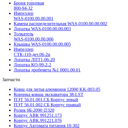
Броня торцевая
800-94-32
Импеллер
WAS-0100.00.00.001
Камера распределительная WAS-0100.00.00.002
Лопатка WAS-0100.00.00.003
Толкатель
WAS-0100.00.00.006
Крышка WAS-0100.00.00.005
Импеллер
СТК-110-дет.06-2и
Лопатка ЛПТ1-06-20
Лопатка КО-99-2-2
Лопатка дробемета №1 0001.00.01
Запчасти
Ковш для литья алюминия 12000 KK-003.05
Коронка ковша экскаватора 38-LST
ПЭТ 56.01.001.СБ Корпус левый
ПЭТ 56.01.002.СБ Корпус правый
Ролик 0Б-2090 ∅320
Корпус АВК 991251.173
Корпус АВК.991221.076
Корпус Автомата питания 10-302