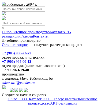
работаем с 2004 г.
×
О нас
Литейное производство
Каталог
АРТ-
резиденция
Галерея
Контакты
Литейное производство
Оставьте запрос
получите расчет до конца дня
+7 (905) 988-22-77
отдел продаж и логистики
+7 (906) 964-00-12
отдел продаж (винтовые наконечнкии)
+7 906 963-19-40
производство
г. Барнаул, Мало-Тобольская, 6а
zakaz-aztl@yandex.ru
Следите за нами в соцсетях
О нас
>>> Каталог <<<
Галерея
Контакты
Литейное
производство
АРТ-резиденция