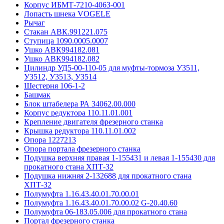
Корпус ИБМТ-7210-4063-001
Лопасть шнека VOGELE
Рычаг
Стакан АВК.991221.075
Ступица 1090.0005.0007
Ушко АВК994182.081
Ушко АВК994182.082
Цилиндр УД5-00-110-05 для муфты-тормоза У3511,
У3512, У3513, У3514
Шестерня 106-1-2
Башмак
Блок штабелера РА 34062.00.000
Корпус редуктора 110.11.01.001
Крепление двигателя фрезерного станка
Крышка редуктора 110.11.01.002
Опора 1227213
Опора портала фрезерного станка
Подушка верхняя правая 1-155431 и левая 1-155430 для
прокатного стана ХПТ-32
Подушка нижняя 2-132688 для прокатного стана
ХПТ-32
Полумуфта 1.16.43.40.01.70.00.01
Полумуфта 1.16.43.40.01.70.00.02 G-20.40.60
Полумуфта 06-183.05.006 для прокатного стана
Портал фрезерного станка