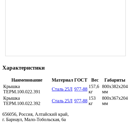
Характеристики
Наименование
Материал
ГОСТ
Вес
Габариты
Крышка
157,6
800х382х204
Сталь 25Л
977-88
ТЕРМ.100.022.391
кг
мм
Крышка
153
800х367х204
Сталь 25Л
977-88
ТЕРМ.100.022.392
кг
мм
656056, Россия, Алтайский край,
г. Барнаул, Мало-Тобольская, 6а