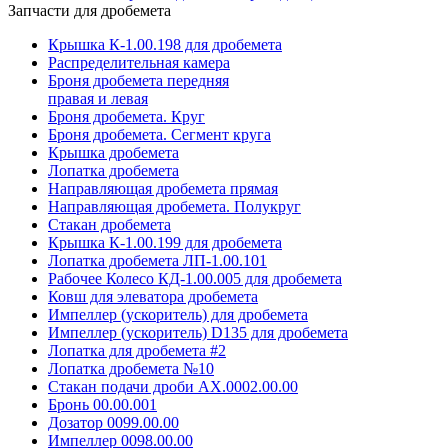
Запчасти для дробемета
Крышка К-1.00.198 для дробемета
Распределительная камера
Броня дробемета передняя
правая и левая
Броня дробемета. Круг
Броня дробемета. Сегмент круга
Крышка дробемета
Лопатка дробемета
Направляющая дробемета прямая
Направляющая дробемета. Полукруг
Стакан дробемета
Крышка К-1.00.199 для дробемета
Лопатка дробемета ЛП-1.00.101
Рабочее Колесо КД-1.00.005 для дробемета
Ковш для элеватора дробемета
Импеллер (ускоритель) для дробемета
Импеллер (ускоритель) D135 для дробемета
Лопатка для дробемета #2
Лопатка дробемета №10
Стакан подачи дроби АХ.0002.00.00
Бронь 00.00.001
Дозатор 0099.00.00
Импеллер 0098.00.00