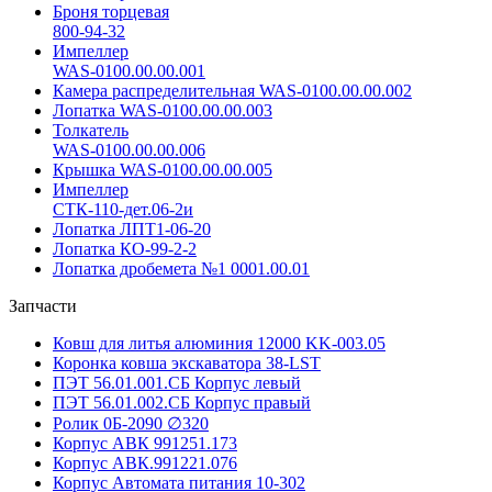
Броня торцевая
800-94-32
Импеллер
WAS-0100.00.00.001
Камера распределительная WAS-0100.00.00.002
Лопатка WAS-0100.00.00.003
Толкатель
WAS-0100.00.00.006
Крышка WAS-0100.00.00.005
Импеллер
СТК-110-дет.06-2и
Лопатка ЛПТ1-06-20
Лопатка КО-99-2-2
Лопатка дробемета №1 0001.00.01
Запчасти
Ковш для литья алюминия 12000 KK-003.05
Коронка ковша экскаватора 38-LST
ПЭТ 56.01.001.СБ Корпус левый
ПЭТ 56.01.002.СБ Корпус правый
Ролик 0Б-2090 ∅320
Корпус АВК 991251.173
Корпус АВК.991221.076
Корпус Автомата питания 10-302