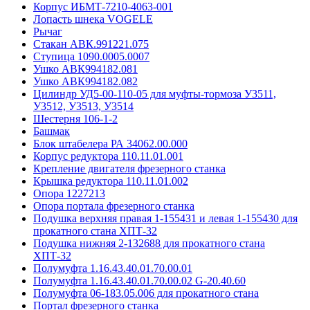
Корпус ИБМТ-7210-4063-001
Лопасть шнека VOGELE
Рычаг
Стакан АВК.991221.075
Ступица 1090.0005.0007
Ушко АВК994182.081
Ушко АВК994182.082
Цилиндр УД5-00-110-05 для муфты-тормоза У3511,
У3512, У3513, У3514
Шестерня 106-1-2
Башмак
Блок штабелера РА 34062.00.000
Корпус редуктора 110.11.01.001
Крепление двигателя фрезерного станка
Крышка редуктора 110.11.01.002
Опора 1227213
Опора портала фрезерного станка
Подушка верхняя правая 1-155431 и левая 1-155430 для
прокатного стана ХПТ-32
Подушка нижняя 2-132688 для прокатного стана
ХПТ-32
Полумуфта 1.16.43.40.01.70.00.01
Полумуфта 1.16.43.40.01.70.00.02 G-20.40.60
Полумуфта 06-183.05.006 для прокатного стана
Портал фрезерного станка