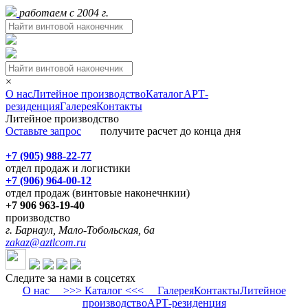
работаем с 2004 г.
×
О нас
Литейное производство
Каталог
АРТ-
резиденция
Галерея
Контакты
Литейное производство
Оставьте запрос
получите расчет до конца дня
+7 (905) 988-22-77
отдел продаж и логистики
+7 (906) 964-00-12
отдел продаж (винтовые наконечнкии)
+7 906 963-19-40
производство
г. Барнаул, Мало-Тобольская, 6а
zakaz@aztlcom.ru
Следите за нами в соцсетях
О нас
>>> Каталог <<<
Галерея
Контакты
Литейное
производство
АРТ-резиденция