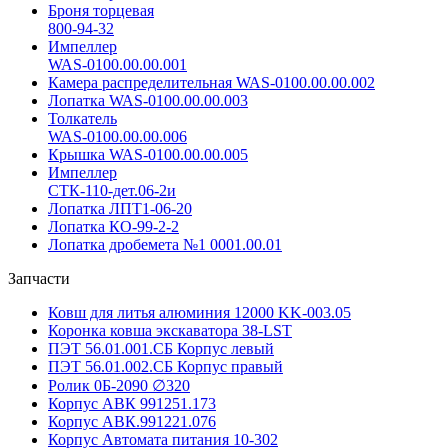
Броня торцевая
800-94-32
Импеллер
WAS-0100.00.00.001
Камера распределительная WAS-0100.00.00.002
Лопатка WAS-0100.00.00.003
Толкатель
WAS-0100.00.00.006
Крышка WAS-0100.00.00.005
Импеллер
СТК-110-дет.06-2и
Лопатка ЛПТ1-06-20
Лопатка КО-99-2-2
Лопатка дробемета №1 0001.00.01
Запчасти
Ковш для литья алюминия 12000 KK-003.05
Коронка ковша экскаватора 38-LST
ПЭТ 56.01.001.СБ Корпус левый
ПЭТ 56.01.002.СБ Корпус правый
Ролик 0Б-2090 ∅320
Корпус АВК 991251.173
Корпус АВК.991221.076
Корпус Автомата питания 10-302