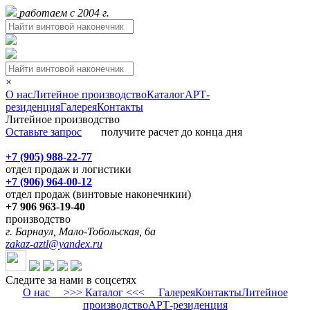
работаем с 2004 г.
×
О нас
Литейное производство
Каталог
АРТ-
резиденция
Галерея
Контакты
Литейное производство
Оставьте запрос
получите расчет до конца дня
+7 (905) 988-22-77
отдел продаж и логистики
+7 (906) 964-00-12
отдел продаж (винтовые наконечнкии)
+7 906 963-19-40
производство
г. Барнаул, Мало-Тобольская, 6а
zakaz-aztl@yandex.ru
Следите за нами в соцсетях
О нас
>>> Каталог <<<
Галерея
Контакты
Литейное
производство
АРТ-резиденция