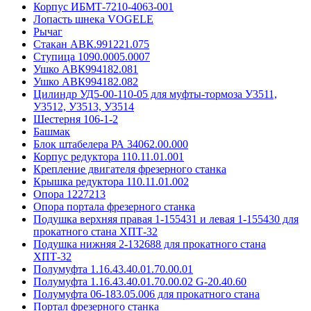
Корпус ИБМТ-7210-4063-001
Лопасть шнека VOGELE
Рычаг
Стакан АВК.991221.075
Ступица 1090.0005.0007
Ушко АВК994182.081
Ушко АВК994182.082
Цилиндр УД5-00-110-05 для муфты-тормоза У3511,
У3512, У3513, У3514
Шестерня 106-1-2
Башмак
Блок штабелера РА 34062.00.000
Корпус редуктора 110.11.01.001
Крепление двигателя фрезерного станка
Крышка редуктора 110.11.01.002
Опора 1227213
Опора портала фрезерного станка
Подушка верхняя правая 1-155431 и левая 1-155430 для
прокатного стана ХПТ-32
Подушка нижняя 2-132688 для прокатного стана
ХПТ-32
Полумуфта 1.16.43.40.01.70.00.01
Полумуфта 1.16.43.40.01.70.00.02 G-20.40.60
Полумуфта 06-183.05.006 для прокатного стана
Портал фрезерного станка