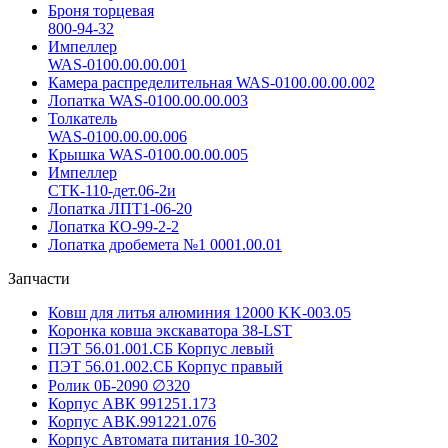
Броня торцевая
800-94-32
Импеллер
WAS-0100.00.00.001
Камера распределительная WAS-0100.00.00.002
Лопатка WAS-0100.00.00.003
Толкатель
WAS-0100.00.00.006
Крышка WAS-0100.00.00.005
Импеллер
СТК-110-дет.06-2и
Лопатка ЛПТ1-06-20
Лопатка КО-99-2-2
Лопатка дробемета №1 0001.00.01
Запчасти
Ковш для литья алюминия 12000 KK-003.05
Коронка ковша экскаватора 38-LST
ПЭТ 56.01.001.СБ Корпус левый
ПЭТ 56.01.002.СБ Корпус правый
Ролик 0Б-2090 ∅320
Корпус АВК 991251.173
Корпус АВК.991221.076
Корпус Автомата питания 10-302