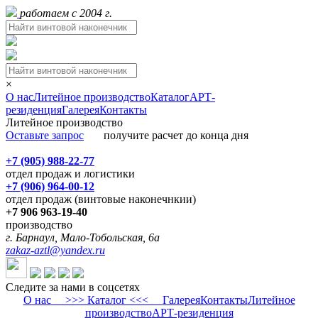
работаем с 2004 г.
×
О нас
Литейное производство
Каталог
АРТ-
резиденция
Галерея
Контакты
Литейное производство
Оставьте запрос
получите расчет до конца дня
+7 (905) 988-22-77
отдел продаж и логистики
+7 (906) 964-00-12
отдел продаж (винтовые наконечнкии)
+7 906 963-19-40
производство
г. Барнаул, Мало-Тобольская, 6а
zakaz-aztl@yandex.ru
Следите за нами в соцсетях
О нас
>>> Каталог <<<
Галерея
Контакты
Литейное
производство
АРТ-резиденция