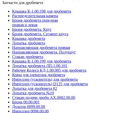
Запчасти для дробемета
Крышка К-1.00.198 для дробемета
Распределительная камера
Броня дробемета передняя
правая и левая
Броня дробемета. Круг
Броня дробемета. Сегмент круга
Крышка дробемета
Лопатка дробемета
Направляющая дробемета прямая
Направляющая дробемета. Полукруг
Стакан дробемета
Крышка К-1.00.199 для дробемета
Лопатка дробемета ЛП-1.00.101
Рабочее Колесо КД-1.00.005 для дробемета
Ковш для элеватора дробемета
Импеллер (ускоритель) для дробемета
Импеллер (ускоритель) D135 для дробемета
Лопатка для дробемета #2
Лопатка дробемета №10
Стакан подачи дроби АХ.0002.00.00
Бронь 00.00.001
Дозатор 0099.00.00
Импеллер 0098.00.00