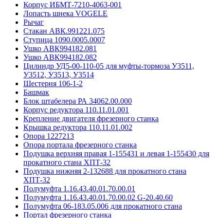
Корпус ИБМТ-7210-4063-001
Лопасть шнека VOGELE
Рычаг
Стакан АВК.991221.075
Ступица 1090.0005.0007
Ушко АВК994182.081
Ушко АВК994182.082
Цилиндр УД5-00-110-05 для муфты-тормоза У3511,
У3512, У3513, У3514
Шестерня 106-1-2
Башмак
Блок штабелера РА 34062.00.000
Корпус редуктора 110.11.01.001
Крепление двигателя фрезерного станка
Крышка редуктора 110.11.01.002
Опора 1227213
Опора портала фрезерного станка
Подушка верхняя правая 1-155431 и левая 1-155430 для
прокатного стана ХПТ-32
Подушка нижняя 2-132688 для прокатного стана
ХПТ-32
Полумуфта 1.16.43.40.01.70.00.01
Полумуфта 1.16.43.40.01.70.00.02 G-20.40.60
Полумуфта 06-183.05.006 для прокатного стана
Портал фрезерного станка