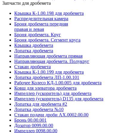
Запчасти для дробемета
Крышка К-1.00.198 для дробемета
Распределительная камера
Броня дробемета передняя
правая и левая
Броня дробемета. Круг
Броня дробемета. Сегмент круга
Крышка дробемета
Лопатка дробемета
Направляющая дробемета прямая
Направляющая дробемета. Полукруг
Стакан дробемета
Крышка К-1.00.199 для дробемета
Лопатка дробемета ЛП-1.00.101
Рабочее Колесо КД-1.00.005 для дробемета
Ковш для элеватора дробемета
Импеллер (ускоритель) для дробемета
Импеллер (ускоритель) D135 для дробемета
Лопатка для дробемета #2
Лопатка дробемета №10
Стакан подачи дроби АХ.0002.00.00
Бронь 00.00.001
Дозатор 0099.00.00
Импеллер 0098.00.00