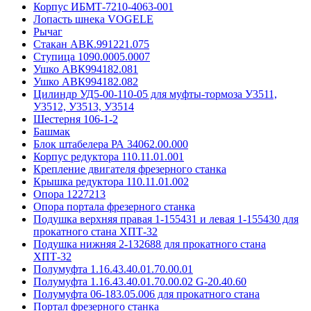
Корпус ИБМТ-7210-4063-001
Лопасть шнека VOGELE
Рычаг
Стакан АВК.991221.075
Ступица 1090.0005.0007
Ушко АВК994182.081
Ушко АВК994182.082
Цилиндр УД5-00-110-05 для муфты-тормоза У3511,
У3512, У3513, У3514
Шестерня 106-1-2
Башмак
Блок штабелера РА 34062.00.000
Корпус редуктора 110.11.01.001
Крепление двигателя фрезерного станка
Крышка редуктора 110.11.01.002
Опора 1227213
Опора портала фрезерного станка
Подушка верхняя правая 1-155431 и левая 1-155430 для
прокатного стана ХПТ-32
Подушка нижняя 2-132688 для прокатного стана
ХПТ-32
Полумуфта 1.16.43.40.01.70.00.01
Полумуфта 1.16.43.40.01.70.00.02 G-20.40.60
Полумуфта 06-183.05.006 для прокатного стана
Портал фрезерного станка