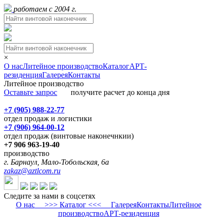
работаем с 2004 г.
×
О нас
Литейное производство
Каталог
АРТ-
резиденция
Галерея
Контакты
Литейное производство
Оставьте запрос
получите расчет до конца дня
+7 (905) 988-22-77
отдел продаж и логистики
+7 (906) 964-00-12
отдел продаж (винтовые наконечнкии)
+7 906 963-19-40
производство
г. Барнаул, Мало-Тобольская, 6а
zakaz@aztlcom.ru
Следите за нами в соцсетях
О нас
>>> Каталог <<<
Галерея
Контакты
Литейное
производство
АРТ-резиденция