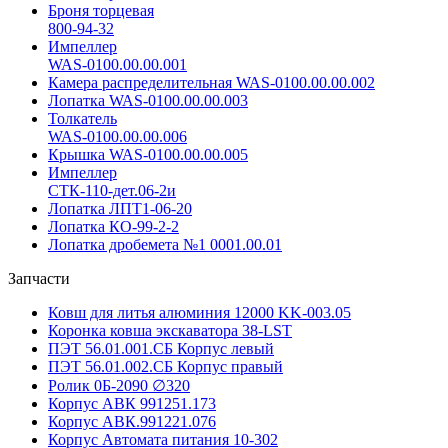
Броня торцевая
800-94-32
Импеллер
WAS-0100.00.00.001
Камера распределительная WAS-0100.00.00.002
Лопатка WAS-0100.00.00.003
Толкатель
WAS-0100.00.00.006
Крышка WAS-0100.00.00.005
Импеллер
СТК-110-дет.06-2и
Лопатка ЛПТ1-06-20
Лопатка КО-99-2-2
Лопатка дробемета №1 0001.00.01
Запчасти
Ковш для литья алюминия 12000 KK-003.05
Коронка ковша экскаватора 38-LST
ПЭТ 56.01.001.СБ Корпус левый
ПЭТ 56.01.002.СБ Корпус правый
Ролик 0Б-2090 ∅320
Корпус АВК 991251.173
Корпус АВК.991221.076
Корпус Автомата питания 10-302