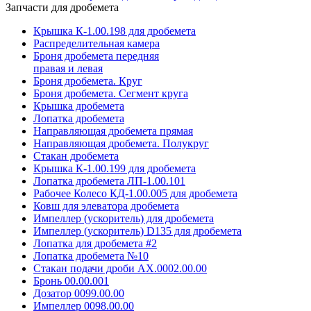
Запчасти для дробемета
Крышка К-1.00.198 для дробемета
Распределительная камера
Броня дробемета передняя
правая и левая
Броня дробемета. Круг
Броня дробемета. Сегмент круга
Крышка дробемета
Лопатка дробемета
Направляющая дробемета прямая
Направляющая дробемета. Полукруг
Стакан дробемета
Крышка К-1.00.199 для дробемета
Лопатка дробемета ЛП-1.00.101
Рабочее Колесо КД-1.00.005 для дробемета
Ковш для элеватора дробемета
Импеллер (ускоритель) для дробемета
Импеллер (ускоритель) D135 для дробемета
Лопатка для дробемета #2
Лопатка дробемета №10
Стакан подачи дроби АХ.0002.00.00
Бронь 00.00.001
Дозатор 0099.00.00
Импеллер 0098.00.00