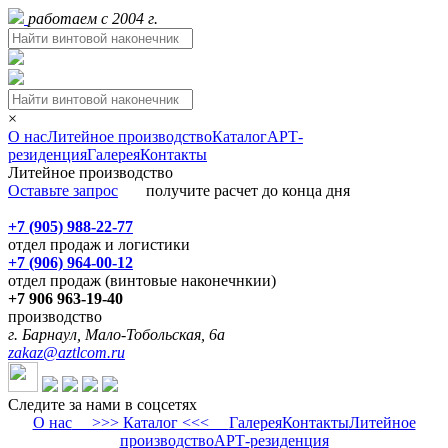
работаем с 2004 г.
×
О нас
Литейное производство
Каталог
АРТ-
резиденция
Галерея
Контакты
Литейное производство
Оставьте запрос
получите расчет до конца дня
+7 (905) 988-22-77
отдел продаж и логистики
+7 (906) 964-00-12
отдел продаж (винтовые наконечнкии)
+7 906 963-19-40
производство
г. Барнаул, Мало-Тобольская, 6а
zakaz@aztlcom.ru
Следите за нами в соцсетях
О нас
>>> Каталог <<<
Галерея
Контакты
Литейное
производство
АРТ-резиденция