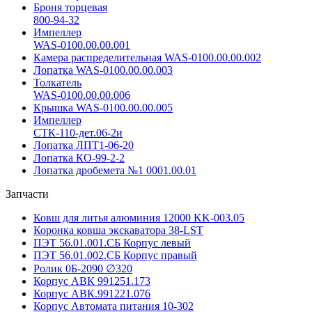
Броня торцевая
800-94-32
Импеллер
WAS-0100.00.00.001
Камера распределительная WAS-0100.00.00.002
Лопатка WAS-0100.00.00.003
Толкатель
WAS-0100.00.00.006
Крышка WAS-0100.00.00.005
Импеллер
СТК-110-дет.06-2и
Лопатка ЛПТ1-06-20
Лопатка КО-99-2-2
Лопатка дробемета №1 0001.00.01
Запчасти
Ковш для литья алюминия 12000 KK-003.05
Коронка ковша экскаватора 38-LST
ПЭТ 56.01.001.СБ Корпус левый
ПЭТ 56.01.002.СБ Корпус правый
Ролик 0Б-2090 ∅320
Корпус АВК 991251.173
Корпус АВК.991221.076
Корпус Автомата питания 10-302