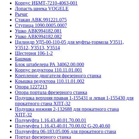
Корпус ИБМТ-7210-4063-001
Лопасть шнека VOGELE
Рычаг
Стакан АВК.991221.075
Ступица 1090.0005.0007
Ушко АВК994182.081
Ушко АВК994182.082
Цилиндр УД5-00-110-05 для муфты-тормоза У3511,
У3512, У3513, У3514
Шестерня 106-1-2
Башмак
Блок штабелера РА 34062.00.000
Корпус редуктора 110.11.01.001
Крепление двигателя фрезерного станка
Крышка редуктора 110.11.01.002
Опора 1227213
Опора портала фрезерного станка
Подушка верхняя правая 1-155431 и левая 1-155430 для
прокатного стана ХПТ-32
Подушка нижняя 2-132688 для прокатного стана
ХПТ-32
Полумуфта 1.16.43.40.01.70.00.01
Полумуфта 1.16.43.40.01.70.00.02 G-20.40.60
Полумуфта 06-183.05.006 для прокатного стана
Портал фрезерного станка