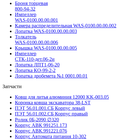
Броня торцевая
800-94-32
Импеллер
WAS-0100.00.00.001
Камера распределительная WAS-0100.00.00.002
Лопатка WAS-0100.00.00.003
Толкатель
WAS-0100.00.00.006
Крышка WAS-0100.00.00.005
Импеллер
СТК-110-дет.06-2и
Лопатка ЛПТ1-06-20
Лопатка КО-99-2-2
Лопатка дробемета №1 0001.00.01
Запчасти
Ковш для литья алюминия 12000 KK-003.05
Коронка ковша экскаватора 38-LST
ПЭТ 56.01.001.СБ Корпус левый
ПЭТ 56.01.002.СБ Корпус правый
Ролик 0Б-2090 ∅320
Корпус АВК 991251.173
Корпус АВК.991221.076
Корпус Автомата питания 10-302