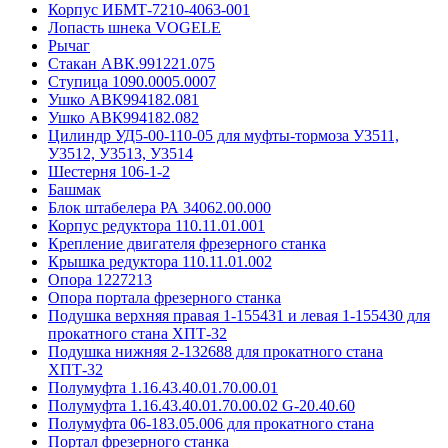
Корпус ИБМТ-7210-4063-001
Лопасть шнека VOGELE
Рычаг
Стакан АВК.991221.075
Ступица 1090.0005.0007
Ушко АВК994182.081
Ушко АВК994182.082
Цилиндр УД5-00-110-05 для муфты-тормоза У3511,
У3512, У3513, У3514
Шестерня 106-1-2
Башмак
Блок штабелера РА 34062.00.000
Корпус редуктора 110.11.01.001
Крепление двигателя фрезерного станка
Крышка редуктора 110.11.01.002
Опора 1227213
Опора портала фрезерного станка
Подушка верхняя правая 1-155431 и левая 1-155430 для
прокатного стана ХПТ-32
Подушка нижняя 2-132688 для прокатного стана
ХПТ-32
Полумуфта 1.16.43.40.01.70.00.01
Полумуфта 1.16.43.40.01.70.00.02 G-20.40.60
Полумуфта 06-183.05.006 для прокатного стана
Портал фрезерного станка