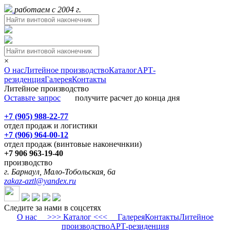
работаем с 2004 г.
×
О нас
Литейное производство
Каталог
АРТ-
резиденция
Галерея
Контакты
Литейное производство
Оставьте запрос
получите расчет до конца дня
+7 (905) 988-22-77
отдел продаж и логистики
+7 (906) 964-00-12
отдел продаж (винтовые наконечнкии)
+7 906 963-19-40
производство
г. Барнаул, Мало-Тобольская, 6а
zakaz-aztl@yandex.ru
Следите за нами в соцсетях
О нас
>>> Каталог <<<
Галерея
Контакты
Литейное
производство
АРТ-резиденция