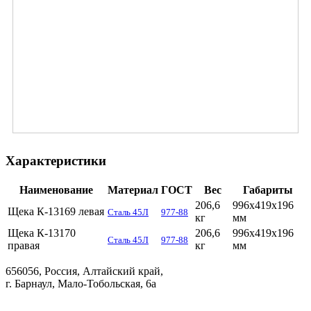
Характеристики
Наименование
Материал
ГОСТ
Вес
Габариты
206,6
996х419х196
Щека К-13169 левая
Сталь 45Л
977-88
кг
мм
Щека К-13170
206,6
996х419х196
Сталь 45Л
977-88
правая
кг
мм
656056, Россия, Алтайский край,
г. Барнаул, Мало-Тобольская, 6а