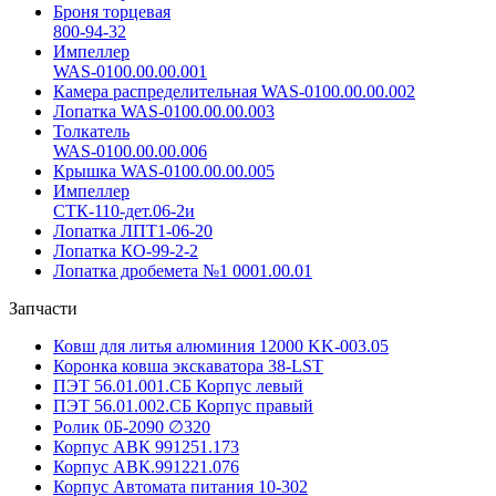
Броня торцевая
800-94-32
Импеллер
WAS-0100.00.00.001
Камера распределительная WAS-0100.00.00.002
Лопатка WAS-0100.00.00.003
Толкатель
WAS-0100.00.00.006
Крышка WAS-0100.00.00.005
Импеллер
СТК-110-дет.06-2и
Лопатка ЛПТ1-06-20
Лопатка КО-99-2-2
Лопатка дробемета №1 0001.00.01
Запчасти
Ковш для литья алюминия 12000 KK-003.05
Коронка ковша экскаватора 38-LST
ПЭТ 56.01.001.СБ Корпус левый
ПЭТ 56.01.002.СБ Корпус правый
Ролик 0Б-2090 ∅320
Корпус АВК 991251.173
Корпус АВК.991221.076
Корпус Автомата питания 10-302