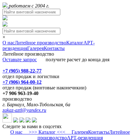
работаем с 2004 г.
×
О нас
Литейное производство
Каталог
АРТ-
резиденция
Галерея
Контакты
Литейное производство
Оставьте запрос
получите расчет до конца дня
+7 (905) 988-22-77
отдел продаж и логистики
+7 (906) 964-00-12
отдел продаж (винтовые наконечнкии)
+7 906 963-19-40
производство
г. Барнаул, Мало-Тобольская, 6а
zakaz-aztl@yandex.ru
Следите за нами в соцсетях
О нас
>>> Каталог <<<
Галерея
Контакты
Литейное
производство
АРТ-резиденция