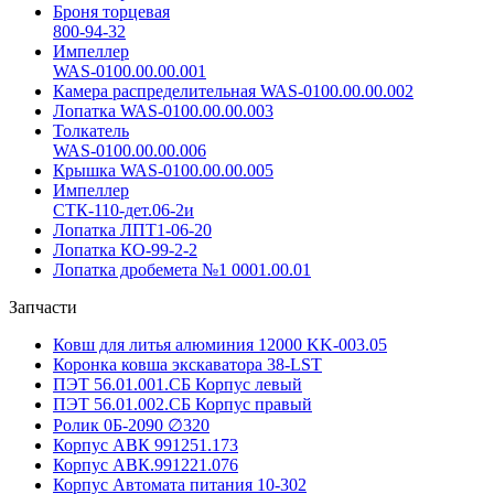
Броня торцевая
800-94-32
Импеллер
WAS-0100.00.00.001
Камера распределительная WAS-0100.00.00.002
Лопатка WAS-0100.00.00.003
Толкатель
WAS-0100.00.00.006
Крышка WAS-0100.00.00.005
Импеллер
СТК-110-дет.06-2и
Лопатка ЛПТ1-06-20
Лопатка КО-99-2-2
Лопатка дробемета №1 0001.00.01
Запчасти
Ковш для литья алюминия 12000 KK-003.05
Коронка ковша экскаватора 38-LST
ПЭТ 56.01.001.СБ Корпус левый
ПЭТ 56.01.002.СБ Корпус правый
Ролик 0Б-2090 ∅320
Корпус АВК 991251.173
Корпус АВК.991221.076
Корпус Автомата питания 10-302