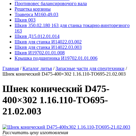
Противовес балансировочого вала
Решетка корзины
Траверса М160-49.03
Шкив 003
Шкив 350.02.180 163 для станка токарно-винторезного
163
Шкив Д15.012.01.014
Шкив для станка И14022.03.002
Шкив для станка И14022.03.003
Шкив И19702.01.01.008
Крышка подшипника И19702.01.01.006
Главная
/
Каталог литья
/
Запасные части для спецтехники
/
Шнек конический D475-400×302 1.16.110-ТО695-21.02.003
Шнек конический D475-
400×302 1.16.110-ТО695-
21.02.003
Рассчитать цену изготовления