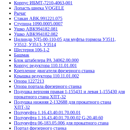
Корпус ИБМТ-7210-4063-001
Лопасть шнека VOGELE
Рычаг
Стакан АВК.991221.075
Ступица 1090.0005.0007
Ушко АВК994182.081
Ушко АВК994182.082
Цилиндр УД5-00-110-05 для муфты-тормоза У3511,
У3512, У3513, У3514
Шестерня 106-1-2
Башмак
Блок штабелера РА 34062.00.000
Корпус редуктора 110.11.01.001
Крепление двигателя фрезерного станка
Крышка редуктора 110.11.01.002
Опора 1227213
Опора портала фрезерного станка
Подушка верхняя правая 1-155431 и левая 1-155430 для
прокатного стана ХПТ-32
Подушка нижняя 2-132688 для прокатного стана
ХПТ-32
Полумуфта 1.16.43.40.01.70.00.01
Полумуфта 1.16.43.40.01.70.00.02 G-20.40.60
Полумуфта 06-183.05.006 для прокатного стана
Портал фрезерного станка