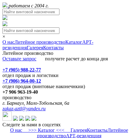
работаем с 2004 г.
×
О нас
Литейное производство
Каталог
АРТ-
резиденция
Галерея
Контакты
Литейное производство
Оставьте запрос
получите расчет до конца дня
+7 (905) 988-22-77
отдел продаж и логистики
+7 (906) 964-00-12
отдел продаж (винтовые наконечнкии)
+7 906 963-19-40
производство
г. Барнаул, Мало-Тобольская, 6а
zakaz-aztl@yandex.ru
Следите за нами в соцсетях
О нас
>>> Каталог <<<
Галерея
Контакты
Литейное
производство
АРТ-резиденция