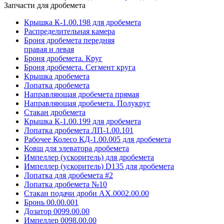
Запчасти для дробемета
Крышка К-1.00.198 для дробемета
Распределительная камера
Броня дробемета передняя
правая и левая
Броня дробемета. Круг
Броня дробемета. Сегмент круга
Крышка дробемета
Лопатка дробемета
Направляющая дробемета прямая
Направляющая дробемета. Полукруг
Стакан дробемета
Крышка К-1.00.199 для дробемета
Лопатка дробемета ЛП-1.00.101
Рабочее Колесо КД-1.00.005 для дробемета
Ковш для элеватора дробемета
Импеллер (ускоритель) для дробемета
Импеллер (ускоритель) D135 для дробемета
Лопатка для дробемета #2
Лопатка дробемета №10
Стакан подачи дроби АХ.0002.00.00
Бронь 00.00.001
Дозатор 0099.00.00
Импеллер 0098.00.00