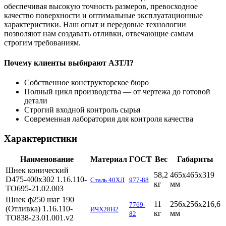
обеспечивая высокую точность размеров, превосходное
качество поверхности и оптимальные эксплуатационные
характеристики. Наш опыт и передовые технологии
позволяют нам создавать отливки, отвечающие самым
строгим требованиям.
Почему клиенты выбирают АЗТЛ?
Собственное конструкторское бюро
Полный цикл производства — от чертежа до готовой
детали
Строгий входной контроль сырья
Современная лаборатория для контроля качества
Характеристики
Наименование
Материал
ГОСТ
Вес
Габариты
Шнек конический
58,2
465х465х319
D475-400x302 1.16.110-
Сталь 40ХЛ
977-88
кг
мм
ТО695-21.02.003
Шнек ф250 шаг 190
11
256х256х216,6
7769-
(Отливка) 1.16.110-
ИЧХ28Н2
кг
мм
82
ТО838-23.01.001.v2