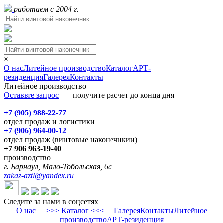
работаем с 2004 г.
×
О нас
Литейное производство
Каталог
АРТ-
резиденция
Галерея
Контакты
Литейное производство
Оставьте запрос
получите расчет до конца дня
+7 (905) 988-22-77
отдел продаж и логистики
+7 (906) 964-00-12
отдел продаж (винтовые наконечнкии)
+7 906 963-19-40
производство
г. Барнаул, Мало-Тобольская, 6а
zakaz-aztl@yandex.ru
Следите за нами в соцсетях
О нас
>>> Каталог <<<
Галерея
Контакты
Литейное
производство
АРТ-резиденция