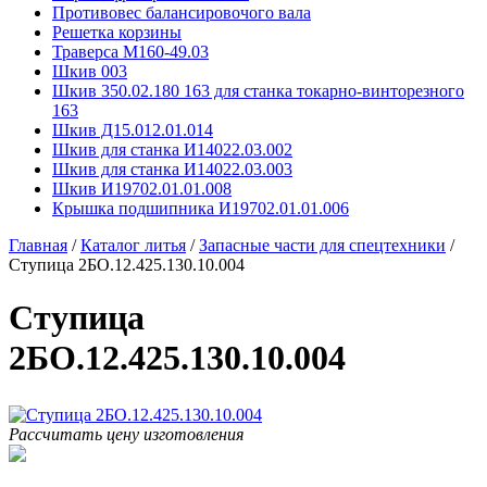
Противовес балансировочого вала
Решетка корзины
Траверса М160-49.03
Шкив 003
Шкив 350.02.180 163 для станка токарно-винторезного
163
Шкив Д15.012.01.014
Шкив для станка И14022.03.002
Шкив для станка И14022.03.003
Шкив И19702.01.01.008
Крышка подшипника И19702.01.01.006
Главная
/
Каталог литья
/
Запасные части для спецтехники
/
Ступица 2БО.12.425.130.10.004
Ступица
2БО.12.425.130.10.004
Рассчитать цену изготовления