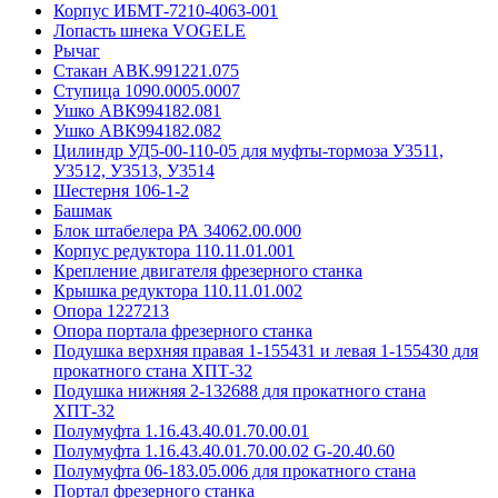
Корпус ИБМТ-7210-4063-001
Лопасть шнека VOGELE
Рычаг
Стакан АВК.991221.075
Ступица 1090.0005.0007
Ушко АВК994182.081
Ушко АВК994182.082
Цилиндр УД5-00-110-05 для муфты-тормоза У3511,
У3512, У3513, У3514
Шестерня 106-1-2
Башмак
Блок штабелера РА 34062.00.000
Корпус редуктора 110.11.01.001
Крепление двигателя фрезерного станка
Крышка редуктора 110.11.01.002
Опора 1227213
Опора портала фрезерного станка
Подушка верхняя правая 1-155431 и левая 1-155430 для
прокатного стана ХПТ-32
Подушка нижняя 2-132688 для прокатного стана
ХПТ-32
Полумуфта 1.16.43.40.01.70.00.01
Полумуфта 1.16.43.40.01.70.00.02 G-20.40.60
Полумуфта 06-183.05.006 для прокатного стана
Портал фрезерного станка