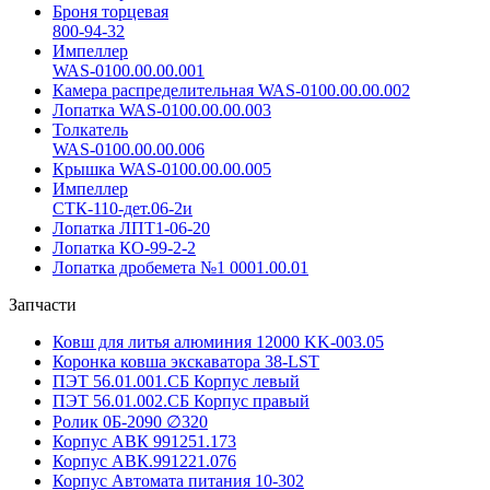
Броня торцевая
800-94-32
Импеллер
WAS-0100.00.00.001
Камера распределительная WAS-0100.00.00.002
Лопатка WAS-0100.00.00.003
Толкатель
WAS-0100.00.00.006
Крышка WAS-0100.00.00.005
Импеллер
СТК-110-дет.06-2и
Лопатка ЛПТ1-06-20
Лопатка КО-99-2-2
Лопатка дробемета №1 0001.00.01
Запчасти
Ковш для литья алюминия 12000 KK-003.05
Коронка ковша экскаватора 38-LST
ПЭТ 56.01.001.СБ Корпус левый
ПЭТ 56.01.002.СБ Корпус правый
Ролик 0Б-2090 ∅320
Корпус АВК 991251.173
Корпус АВК.991221.076
Корпус Автомата питания 10-302