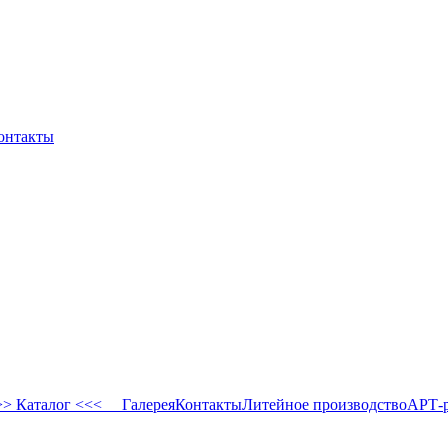
онтакты
 Каталог <<<
Галерея
Контакты
Литейное производство
АРТ-