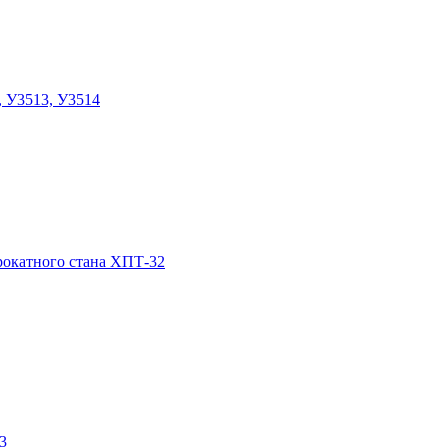
, У3513, У3514
прокатного стана ХПТ-32
3