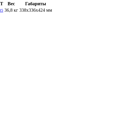
Т
Вес
Габариты
36,8 кг
338x336х424 мм
85