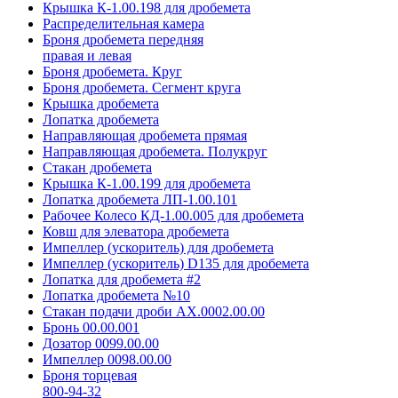
Крышка К-1.00.198 для дробемета
Распределительная камера
Броня дробемета передняя
правая и левая
Броня дробемета. Круг
Броня дробемета. Сегмент круга
Крышка дробемета
Лопатка дробемета
Направляющая дробемета прямая
Направляющая дробемета. Полукруг
Стакан дробемета
Крышка К-1.00.199 для дробемета
Лопатка дробемета ЛП-1.00.101
Рабочее Колесо КД-1.00.005 для дробемета
Ковш для элеватора дробемета
Импеллер (ускоритель) для дробемета
Импеллер (ускоритель) D135 для дробемета
Лопатка для дробемета #2
Лопатка дробемета №10
Стакан подачи дроби АХ.0002.00.00
Бронь 00.00.001
Дозатор 0099.00.00
Импеллер 0098.00.00
Броня торцевая
800-94-32