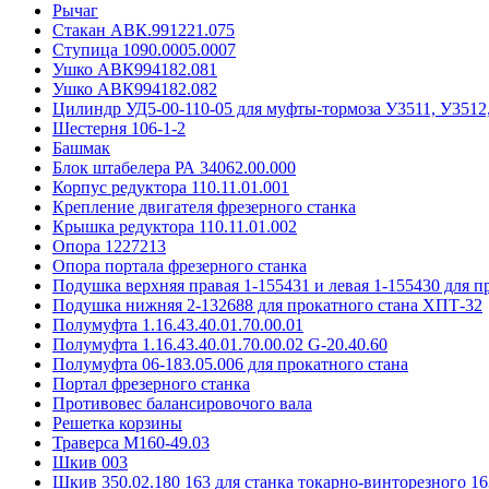
Рычаг
Стакан АВК.991221.075
Ступица 1090.0005.0007
Ушко АВК994182.081
Ушко АВК994182.082
Цилиндр УД5-00-110-05 для муфты-тормоза У3511, У3512
Шестерня 106-1-2
Башмак
Блок штабелера РА 34062.00.000
Корпус редуктора 110.11.01.001
Крепление двигателя фрезерного станка
Крышка редуктора 110.11.01.002
Опора 1227213
Опора портала фрезерного станка
Подушка верхняя правая 1-155431 и левая 1-155430 для 
Подушка нижняя 2-132688 для прокатного стана ХПТ-32
Полумуфта 1.16.43.40.01.70.00.01
Полумуфта 1.16.43.40.01.70.00.02 G-20.40.60
Полумуфта 06-183.05.006 для прокатного стана
Портал фрезерного станка
Противовес балансировочого вала
Решетка корзины
Траверса М160-49.03
Шкив 003
Шкив 350.02.180 163 для станка токарно-винторезного 16