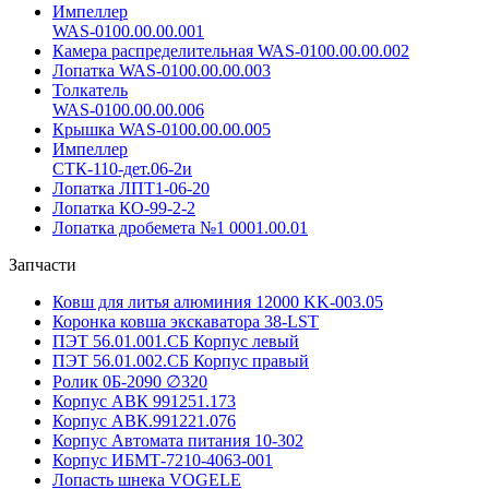
Импеллер
WAS-0100.00.00.001
Камера распределительная WAS-0100.00.00.002
Лопатка WAS-0100.00.00.003
Толкатель
WAS-0100.00.00.006
Крышка WAS-0100.00.00.005
Импеллер
СТК-110-дет.06-2и
Лопатка ЛПТ1-06-20
Лопатка КО-99-2-2
Лопатка дробемета №1 0001.00.01
Запчасти
Ковш для литья алюминия 12000 KK-003.05
Коронка ковша экскаватора 38-LST
ПЭТ 56.01.001.СБ Корпус левый
ПЭТ 56.01.002.СБ Корпус правый
Ролик 0Б-2090 ∅320
Корпус АВК 991251.173
Корпус АВК.991221.076
Корпус Автомата питания 10-302
Корпус ИБМТ-7210-4063-001
Лопасть шнека VOGELE