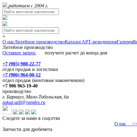
работаем с 2004 г.
×
О нас
Литейное производство
Каталог
АРТ-резиденция
Галерея
К
Литейное производство
Оставьте запрос
получите расчет до конца дня
+7 (905) 988-22-77
отдел продаж и логистики
+7 (906) 964-00-12
отдел продаж (винтовые наконечнкии)
+7 906 963-19-40
производство
г. Барнаул, Мало-Тобольская, 6а
zakaz-aztl@yandex.ru
Следите за нами в соцсетях
О нас
>>>
Запчасти для дробемета