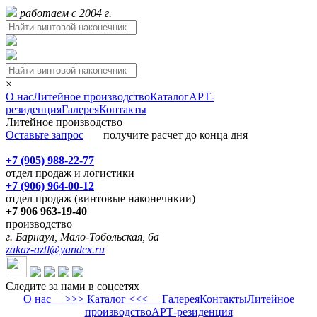
работаем с 2004 г.
×
О нас
Литейное производство
Каталог
АРТ-
резиденция
Галерея
Контакты
Литейное производство
Оставьте запрос
получите расчет до конца дня
+7 (905) 988-22-77
отдел продаж и логистики
+7 (906) 964-00-12
отдел продаж (винтовые наконечнкии)
+7 906 963-19-40
производство
г. Барнаул, Мало-Тобольская, 6а
zakaz-aztl@yandex.ru
Следите за нами в соцсетях
О нас
>>> Каталог <<<
Галерея
Контакты
Литейное
производство
АРТ-резиденция