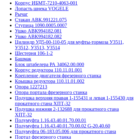
Корпус ИБМТ-7210-4063-001
Лопасть шнека VOGELE
Рычаг
Стакан АВК.991221.075
Ступица 1090.0005.0007
Ушко АВК994182.081
Ушко АВК994182.082
Цилиндр УД5-00-110-05 для муфты-тормоза У3511,
У3512, У3513, У3514
Шестерня 106-1-2
Башмак
Блок штабелера РА 34062.00.000
Корпус редуктора 110.11.01.001
Крепление двигателя фрезерного станка
Крышка редуктора 110.11.01.002
Опора 1227213
Опора портала фрезерного станка
Подушка верхняя правая 1-155431 и левая 1-155430 для
прокатного стана ХПТ-32
Подушка нижняя 2-132688 для прокатного стана
ХПТ-32
Полумуфта 1.16.43.40.01.70.00.01
Полумуфта 1.16.43.40.01.70.00.02 G-20.40.60
Полумуфта 06-183.05.006 для прокатного стана
Портал фрезерного станка