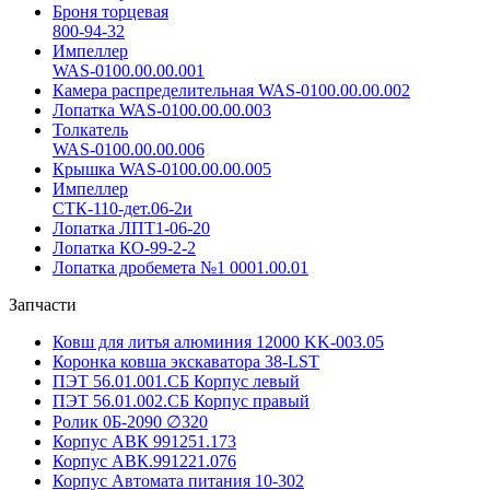
Броня торцевая
800-94-32
Импеллер
WAS-0100.00.00.001
Камера распределительная WAS-0100.00.00.002
Лопатка WAS-0100.00.00.003
Толкатель
WAS-0100.00.00.006
Крышка WAS-0100.00.00.005
Импеллер
СТК-110-дет.06-2и
Лопатка ЛПТ1-06-20
Лопатка КО-99-2-2
Лопатка дробемета №1 0001.00.01
Запчасти
Ковш для литья алюминия 12000 KK-003.05
Коронка ковша экскаватора 38-LST
ПЭТ 56.01.001.СБ Корпус левый
ПЭТ 56.01.002.СБ Корпус правый
Ролик 0Б-2090 ∅320
Корпус АВК 991251.173
Корпус АВК.991221.076
Корпус Автомата питания 10-302