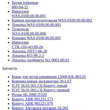
Броня торцевая
800-94-32
Импеллер
WAS-0100.00.00.001
Камера распределительная WAS-0100.00.00.002
Лопатка WAS-0100.00.00.003
Толкатель
WAS-0100.00.00.006
Крышка WAS-0100.00.00.005
Импеллер
СТК-110-дет.06-2и
Лопатка ЛПТ1-06-20
Лопатка КО-99-2-2
Лопатка дробемета №1 0001.00.01
Запчасти
Ковш для литья алюминия 12000 KK-003.05
Коронка ковша экскаватора 38-LST
ПЭТ 56.01.001.СБ Корпус левый
ПЭТ 56.01.002.СБ Корпус правый
Ролик 0Б-2090 ∅320
Корпус АВК 991251.173
Корпус АВК.991221.076
Корпус Автомата питания 10-302