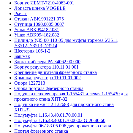
Корпус ИБМТ-7210-4063-001
Лопасть шнека VOGELE
Рычаг
Стакан АВК.991221.075
Ступица 1090.0005.0007
Ушко АВК994182.081
Ушко АВК994182.082
Цилиндр УД5-00-110-05 для муфты-тормоза У3511,
У3512, У3513, У3514
Шестерня 106-1-2
Башмак
Блок штабелера РА 34062.00.000
Корпус редуктора 110.11.01.001
Крепление двигателя фрезерного станка
Крышка редуктора 110.11.01.002
Опора 1227213
Опора портала фрезерного станка
Подушка верхняя правая 1-155431 и левая 1-155430 для
прокатного стана ХПТ-32
Подушка нижняя 2-132688 для прокатного стана
ХПТ-32
Полумуфта 1.16.43.40.01.70.00.01
Полумуфта 1.16.43.40.01.70.00.02 G-20.40.60
Полумуфта 06-183.05.006 для прокатного стана
Портал фрезерного станка