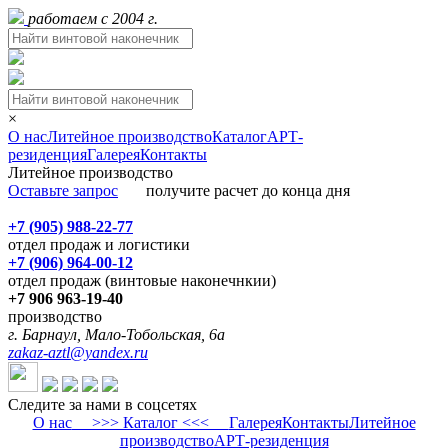
работаем с 2004 г.
×
О нас
Литейное производство
Каталог
АРТ-
резиденция
Галерея
Контакты
Литейное производство
Оставьте запрос
получите расчет до конца дня
+7 (905) 988-22-77
отдел продаж и логистики
+7 (906) 964-00-12
отдел продаж (винтовые наконечнкии)
+7 906 963-19-40
производство
г. Барнаул, Мало-Тобольская, 6а
zakaz-aztl@yandex.ru
Следите за нами в соцсетях
О нас
>>> Каталог <<<
Галерея
Контакты
Литейное
производство
АРТ-резиденция