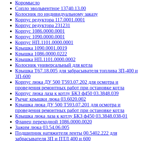
Коромысло
Сопло эвольвентное 13740.13.00
Колосник по индивидуальному заказу
Корпус редуктора 117.0001.0001
Корпус редуктора 231231
Корпус 1086.0000.0001
Корпус 1090.0000.0001
Корпус НП.1101.0000.0001
Крышка 1090.0001.0019
Крышка 1086.0000.0222
Крышка НП.1101.0000.0002
Колосник универсальный для котла
Крышка Т67.18.005 для забрасывателя топлива ЗП-400 и
ЗП-600
Корпус люка ДУ 500 Т593.07.202 для осмотра и
проведения ремонтных работ при остановке котла
Корпус люка лаза к котлу БКЗ ф450 03.3848.039
Рычаг крышки люка 03.6020.002
Крышка люка ДУ 500 Т593.07.201 для осмотра и
проведения ремонтных работ при остановке котла
Крышка люка лаза к котлу БКЗ ф450 03.3848.038-01
Фланец переходной 1086.0000.0020
Зажим люка 03.54.06.005
Подшипник натяжителя ленты 00.5402.222 для
забрасывателя ЗП и ПТЛ 400 и 600