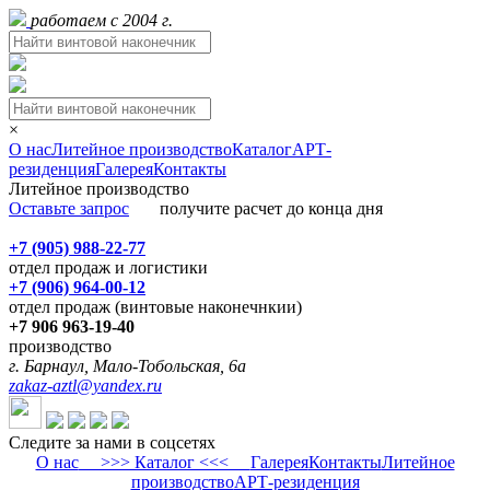
работаем с 2004 г.
×
О нас
Литейное производство
Каталог
АРТ-
резиденция
Галерея
Контакты
Литейное производство
Оставьте запрос
получите расчет до конца дня
+7 (905) 988-22-77
отдел продаж и логистики
+7 (906) 964-00-12
отдел продаж (винтовые наконечнкии)
+7 906 963-19-40
производство
г. Барнаул, Мало-Тобольская, 6а
zakaz-aztl@yandex.ru
Следите за нами в соцсетях
О нас
>>> Каталог <<<
Галерея
Контакты
Литейное
производство
АРТ-резиденция