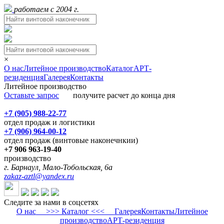
работаем с 2004 г.
×
О нас
Литейное производство
Каталог
АРТ-
резиденция
Галерея
Контакты
Литейное производство
Оставьте запрос
получите расчет до конца дня
+7 (905) 988-22-77
отдел продаж и логистики
+7 (906) 964-00-12
отдел продаж (винтовые наконечнкии)
+7 906 963-19-40
производство
г. Барнаул, Мало-Тобольская, 6а
zakaz-aztl@yandex.ru
Следите за нами в соцсетях
О нас
>>> Каталог <<<
Галерея
Контакты
Литейное
производство
АРТ-резиденция