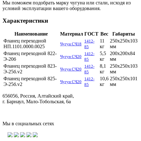
Мы поможем подобрать марку чугуна или стали, исходя из
условий эксплуатации вашего оборудования.
Характеристики
Наименование
Материал
ГОСТ
Вес
Габариты
Фланец переходной
11
250х250х103
1412-
Чугун СЧ18
НП.1101.0000.0025
кг
мм
85
Фланец переходной 822-
5,5
200х200х84
1412-
Чугун СЧ20
Э-20б
кг
мм
85
Фланец переходной 823-
8,1
250х250х103
1412-
Чугун СЧ20
Э-25б.v2
кг
мм
85
Фланец переходной 825-
10,6
250х250х101
1412-
Чугун СЧ20
Э-25б.v2
кг
мм
85
656056, Россия, Алтайский край,
г. Барнаул, Мало-Тобольская, 6а
Мы в социальных сетях