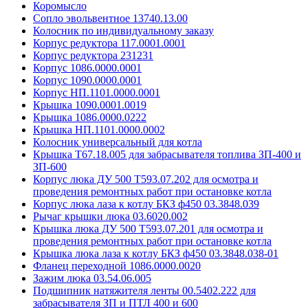
Коромысло
Сопло эвольвентное 13740.13.00
Колосник по индивидуальному заказу
Корпус редуктора 117.0001.0001
Корпус редуктора 231231
Корпус 1086.0000.0001
Корпус 1090.0000.0001
Корпус НП.1101.0000.0001
Крышка 1090.0001.0019
Крышка 1086.0000.0222
Крышка НП.1101.0000.0002
Колосник универсальный для котла
Крышка Т67.18.005 для забрасывателя топлива ЗП-400 и
ЗП-600
Корпус люка ДУ 500 Т593.07.202 для осмотра и
проведения ремонтных работ при остановке котла
Корпус люка лаза к котлу БКЗ ф450 03.3848.039
Рычаг крышки люка 03.6020.002
Крышка люка ДУ 500 Т593.07.201 для осмотра и
проведения ремонтных работ при остановке котла
Крышка люка лаза к котлу БКЗ ф450 03.3848.038-01
Фланец переходной 1086.0000.0020
Зажим люка 03.54.06.005
Подшипник натяжителя ленты 00.5402.222 для
забрасывателя ЗП и ПТЛ 400 и 600