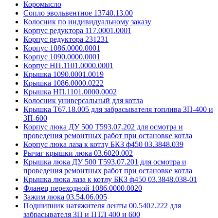
Коромысло
Сопло эвольвентное 13740.13.00
Колосник по индивидуальному заказу
Корпус редуктора 117.0001.0001
Корпус редуктора 231231
Корпус 1086.0000.0001
Корпус 1090.0000.0001
Корпус НП.1101.0000.0001
Крышка 1090.0001.0019
Крышка 1086.0000.0222
Крышка НП.1101.0000.0002
Колосник универсальный для котла
Крышка Т67.18.005 для забрасывателя топлива ЗП-400 и
ЗП-600
Корпус люка ДУ 500 Т593.07.202 для осмотра и
проведения ремонтных работ при остановке котла
Корпус люка лаза к котлу БКЗ ф450 03.3848.039
Рычаг крышки люка 03.6020.002
Крышка люка ДУ 500 Т593.07.201 для осмотра и
проведения ремонтных работ при остановке котла
Крышка люка лаза к котлу БКЗ ф450 03.3848.038-01
Фланец переходной 1086.0000.0020
Зажим люка 03.54.06.005
Подшипник натяжителя ленты 00.5402.222 для
забрасывателя ЗП и ПТЛ 400 и 600