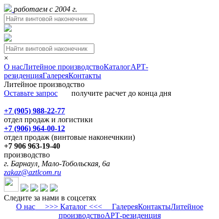
работаем с 2004 г.
×
О нас
Литейное производство
Каталог
АРТ-
резиденция
Галерея
Контакты
Литейное производство
Оставьте запрос
получите расчет до конца дня
+7 (905) 988-22-77
отдел продаж и логистики
+7 (906) 964-00-12
отдел продаж (винтовые наконечнкии)
+7 906 963-19-40
производство
г. Барнаул, Мало-Тобольская, 6а
zakaz@aztlcom.ru
Следите за нами в соцсетях
О нас
>>> Каталог <<<
Галерея
Контакты
Литейное
производство
АРТ-резиденция