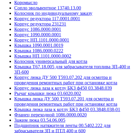
Коромысло
Сопло эвольвентное 13740.13.00
Колосник по индивидуальному заказу
Корпус редуктора 117.0001.0001
Корпус редуктора 231231
Корпус 1086.0000.0001
Корпус 1090.0000.0001
Корпус НП.1101.0000.0001
Крышка 1090.0001.0019
Крышка 1086.0000.0222
Крышка НП.1101.0000.0002
Колосник универсальный для котла
Крышка Т67.18.005 для забрасывателя топлива ЗП-400 и
ЗП-600
Корпус люка ДУ 500 Т593.07.202 для осмотра и
проведения ремонтных работ при остановке котла
Корпус люка лаза к котлу БКЗ ф450 03.3848.039
Рычаг крышки люка 03.6020.002
Крышка люка ДУ 500 Т593.07.201 для осмотра и
проведения ремонтных работ при остановке котла
Крышка люка лаза к котлу БКЗ ф450 03.3848.038-01
Фланец переходной 1086.0000.0020
Зажим люка 03.54.06.005
Подшипник натяжителя ленты 00.5402.222 для
забрасывателя ЗП и ПТЛ 400 и 600