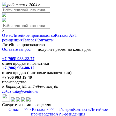
работаем с 2004 г.
×
О нас
Литейное производство
Каталог
АРТ-
резиденция
Галерея
Контакты
Литейное производство
Оставьте запрос
получите расчет до конца дня
+7 (905) 988-22-77
отдел продаж и логистики
+7 (906) 964-00-12
отдел продаж (винтовые наконечнкии)
+7 906 963-19-40
производство
г. Барнаул, Мало-Тобольская, 6а
zakaz-aztl@yandex.ru
Следите за нами в соцсетях
О нас
>>> Каталог <<<
Галерея
Контакты
Литейное
производство
АРТ-резиденция