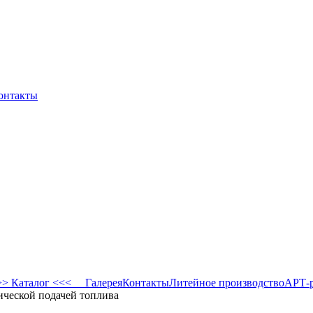
онтакты
 Каталог <<<
Галерея
Контакты
Литейное производство
АРТ-
ической подачей топлива