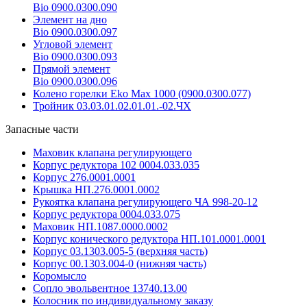
Bio 0900.0300.090
Элемент на дно
Bio 0900.0300.097
Угловой элемент
Bio 0900.0300.093
Прямой элемент
Bio 0900.0300.096
Колено горелки Eko Max 1000 (0900.0300.077)
Тройник 03.03.01.02.01.01.-02.ЧХ
Запасные части
Маховик клапана регулирующего
Корпус редуктора 102 0004.033.035
Корпус 276.0001.0001
Крышка НП.276.0001.0002
Рукоятка клапана регулирующего ЧА 998-20-12
Корпус редуктора 0004.033.075
Маховик НП.1087.0000.0002
Корпус конического редуктора НП.101.0001.0001
Корпус 03.1303.005-5 (верхняя часть)
Корпус 00.1303.004-0 (нижняя часть)
Коромысло
Сопло эвольвентное 13740.13.00
Колосник по индивидуальному заказу