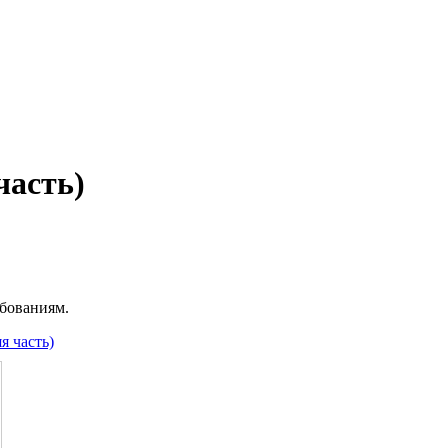
часть)
ебованиям.