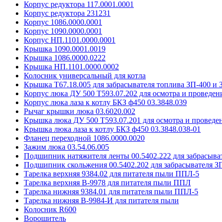
Корпус редуктора 117.0001.0001
Корпус редуктора 231231
Корпус 1086.0000.0001
Корпус 1090.0000.0001
Корпус НП.1101.0000.0001
Крышка 1090.0001.0019
Крышка 1086.0000.0222
Крышка НП.1101.0000.0002
Колосник универсальный для котла
Крышка Т67.18.005 для забрасывателя топлива ЗП-400 и 
Корпус люка ДУ 500 Т593.07.202 для осмотра и проведен
Корпус люка лаза к котлу БКЗ ф450 03.3848.039
Рычаг крышки люка 03.6020.002
Крышка люка ДУ 500 Т593.07.201 для осмотра и проведен
Крышка люка лаза к котлу БКЗ ф450 03.3848.038-01
Фланец переходной 1086.0000.0020
Зажим люка 03.54.06.005
Подшипник натяжителя ленты 00.5402.222 для забрасыва
Подшипник скольжения 00.5402.202 для забрасывателя ЗП
Тарелка верхняя 9384.02 для питателя пыли ППЛ-5
Тарелка верхняя В-9978 для питателя пыли ППЛ
Тарелка нижняя 9384.01 для питателя пыли ППЛ-5
Тарелка нижняя В-9984-И для питателя пыли
Колосник R600
Ворошитель