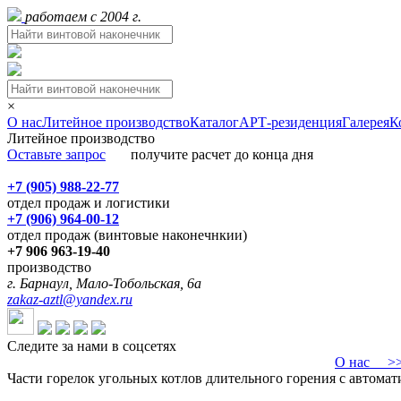
работаем с 2004 г.
×
О нас
Литейное производство
Каталог
АРТ-резиденция
Галерея
К
Литейное производство
Оставьте запрос
получите расчет до конца дня
+7 (905) 988-22-77
отдел продаж и логистики
+7 (906) 964-00-12
отдел продаж (винтовые наконечнкии)
+7 906 963-19-40
производство
г. Барнаул, Мало-Тобольская, 6а
zakaz-aztl@yandex.ru
Следите за нами в соцсетях
О нас
>>>
Части горелок угольных котлов длительного горения с автомат