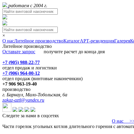
работаем с 2004 г.
×
О нас
Литейное производство
Каталог
АРТ-резиденция
Галерея
К
Литейное производство
Оставьте запрос
получите расчет до конца дня
+7 (905) 988-22-77
отдел продаж и логистики
+7 (906) 964-00-12
отдел продаж (винтовые наконечнкии)
+7 906 963-19-40
производство
г. Барнаул, Мало-Тобольская, 6а
zakaz-aztl@yandex.ru
Следите за нами в соцсетях
О нас
>>>
Части горелок угольных котлов длительного горения с автомат