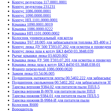
Корпус редуктора 117.0001.0001
Корпус редуктора 231231
Корпус 1086.0000.0001
Корпус 1090.0000.0001
Корпус НП.1101.0000.0001
Крышка 1090.0001.0019
Крышка 1086.0000.0222
Крышка НП.1101.0000.0002
Колосник универсальный для котла
Крышка Т67.18.005 для забрасывателя топлива ЗП-400 и 
Корпус люка ДУ 500 Т593.07.202 для осмотра и проведен
Корпус люка лаза к котлу БКЗ ф450 03.3848.039
Рычаг крышки люка 03.6020.002
Крышка люка ДУ 500 Т593.07.201 для осмотра и проведен
Крышка люка лаза к котлу БКЗ ф450 03.3848.038-01
Фланец переходной 1086.0000.0020
Зажим люка 03.54.06.005
Подшипник натяжителя ленты 00.5402.222 для забрасыва
Подшипник скольжения 00.5402.202 для забрасывателя ЗП
Тарелка верхняя 9384.02 для питателя пыли ППЛ-5
Тарелка верхняя В-9978 для питателя пыли ППЛ
Тарелка нижняя 9384.01 для питателя пыли ППЛ-5
Тарелка нижняя В-9984-И для питателя пыли
Колосник R600
Ворошитель