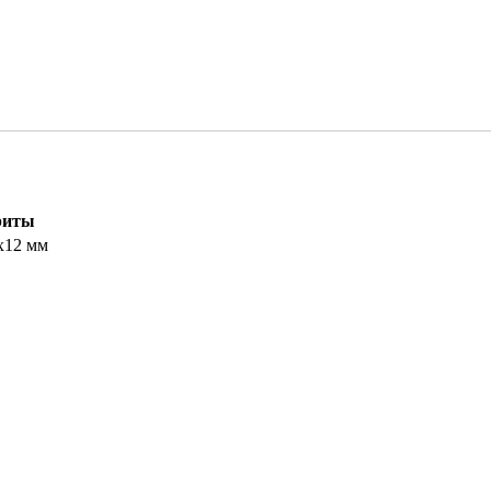
риты
х12 мм