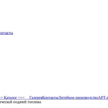
онтакты
 Каталог <<<
Галерея
Контакты
Литейное производство
АРТ-
ической подачей топлива