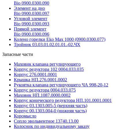
Bio 0900.0300.090
Элемент на дно
Bio 0900.0300.097
Угловой элемент
Bio 0900.0300.093
Прямой элемент
Bio 0900.0300.096
Колено горелки Eko Max 1000 (0900.0300.077)
Тройник 03.03.01.02.01.01.-02.ЧХ
Запасные части
Маховик клапана регулирующего
Корпус редуктора 102 0004.033.035
Корпус 276.0001.0001
Крышка НП.276.0001.0002
Рукоятка клапана регулирующего ЧА 998-20-12
Корпус редуктора 0004.033.075
Маховик НП.1087.0000.0002
Корпус конического редуктора НП.101.0001.0001
Корпус 03.1303.005-5 (верхняя часть)
Корпус 00.1303.004-0 (нижняя часть)
Коромысло
Сопло эвольвентное 13740.13.00
Колосник по индивидуальному заказу