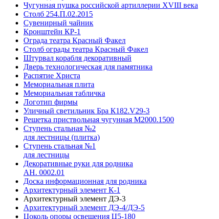
Чугунная пушка российской артиллерии XVIII века
Столб 254.П.02.2015
Сувенирный чайник
Кронштейн КР-1
Ограда театра Красный Факел
Столб ограды театра Красный Факел
Штурвал корабля декоративный
Дверь технологическая для памятника
Распятие Христа
Мемориальная плита
Мемориальная табличка
Логотип фирмы
Уличный светильник Бра К182.V29-3
Решетка приствольная чугунная М2000.1500
Ступень стальная №2
для лестницы (плитка)
Ступень стальная №1
для лестницы
Декоративные руки для родника
АН. 0002.01
Доска информационная для родника
Архитектурный элемент К-1
Архитектурный элемент ДЭ-3
Архитектурный элемент ДЭ-4/ДЭ-5
Цоколь опоры освещения Ц5-180