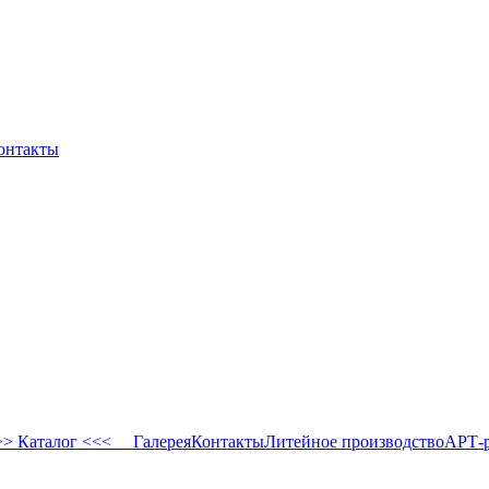
онтакты
 Каталог <<<
Галерея
Контакты
Литейное производство
АРТ-