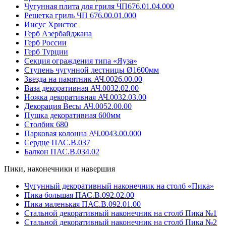
Чугунная плита для гриля ЧП676.01.04.000
Решетка гриль ЧП 676.00.01.000
Иисус Христос
Герб Азербайджана
Герб России
Герб Турции
Секция ограждения типа «Яуза»
Ступень чугунной лестницы Ø1600мм
Звезда на памятник АЧ.0026.00.00
Ваза декоративная АЧ.0032.02.00
Ножка декоративная АЧ.0032.03.00
Декорация Весы АЧ.0052.00.00
Пушка декоративная 600мм
Столбик 680
Парковая колонна АЧ.0043.00.000
Сердце ПАС.В.037
Балкон ПАС.В.034.02
Пики, наконечники и навершия
Чугунный декоративный наконечник на столб «Пика»
Пика большая ПАС.В.092.02.00
Пика маленькая ПАС.В.092.01.00
Стальной декоративный наконечник на столб Пика №1
Стальной декоративный наконечник на столб Пика №2