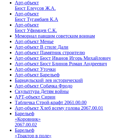
Арт-объект
Бюст Елеусов Ж.А.
Арт-объект
Бюст Тугамбаев К.А
Арт-объект
Бюст Уфимцев С.К.
Мемориал павшим советским воинам
Арт-объект Менье
Арт-объект В стиле Дали
Арт-объект Памятник строителю
Арт-объект Бюст Иванов Игорь Михайлович
Арт-объект Бюст Блинов Роман Андреевич
Арт-объект Уточки
Арт-объект Барельеф
Барнаульский лев исторический
Арт-объект Собачка Фродо
Скульптура Детям войны
АРТ-объект Сирин
Табличка Строй-крафт 2061.00.00
Арт-объект Хлеб всему голова 2067.00.01
Барельеф
«Коровник»
2067.00.02
Барельеф
«Трактор в поле»