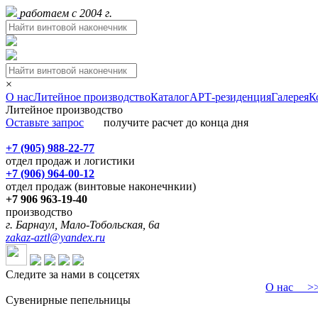
работаем с 2004 г.
×
О нас
Литейное производство
Каталог
АРТ-резиденция
Галерея
К
Литейное производство
Оставьте запрос
получите расчет до конца дня
+7 (905) 988-22-77
отдел продаж и логистики
+7 (906) 964-00-12
отдел продаж (винтовые наконечнкии)
+7 906 963-19-40
производство
г. Барнаул, Мало-Тобольская, 6а
zakaz-aztl@yandex.ru
Следите за нами в соцсетях
О нас
>>>
Сувенирные пепельницы