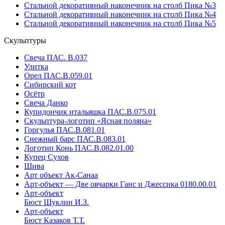
Стальной декоративный наконечник на столб Пика №3
Стальной декоративный наконечник на столб Пика №4
Стальной декоративный наконечник на столб Пика №5
Скульптуры
Свеча ПАС. В.037
Улитка
Орел ПАС.В.059.01
Сибирский кот
Осётр
Свеча Данко
Купидончик итальяшка ПАС.В.075.01
Скульптура-логотип «Ясная поляна»
Горгулья ПАС.В.081.01
Снежный барс ПАС.В.083.01
Логотип Конь ПАС.В.082.01.00
Купец Сухов
Шива
Арт объект Ак-Санаа
Арт-объект — Две овчарки Ганс и Джессика 0180.00.01
Арт-объект
Бюст Шуклин И.З.
Арт-объект
Бюст Казаков Т.Т.