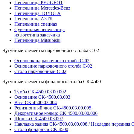
Пепельница PEUGEOT
Пепельница Mercedes-Benz
Пепельница TOYOTA
Пепельница АЗТЛ
Пепельница спецназ
Сувенирная пепельница
из логотипа заказчика
Пепельница Mitsubishi
Чугунные элементы парковочного столба С-02
Оголовок парковочного столба С-02
Основание парковочного столба С-02
Столб парковочный С-02
Чугунные элементы фонарного столба СК-4500
Тумба СК-4500.03.00.002
Основание СК-4500.03.003
Ваза СК-4500.03.004
Ревизионный люк СК-4500.03.00.005
Декоративное кольцо СК-4500.03.00.006
Шишка СК-4500.03.007
Накладка задняя СК-4500.03.00.008 / Накладка передняя С
Столб фонарный СК-4500