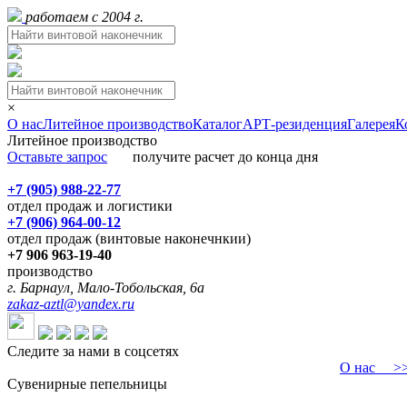
работаем с 2004 г.
×
О нас
Литейное производство
Каталог
АРТ-резиденция
Галерея
К
Литейное производство
Оставьте запрос
получите расчет до конца дня
+7 (905) 988-22-77
отдел продаж и логистики
+7 (906) 964-00-12
отдел продаж (винтовые наконечнкии)
+7 906 963-19-40
производство
г. Барнаул, Мало-Тобольская, 6а
zakaz-aztl@yandex.ru
Следите за нами в соцсетях
О нас
>>>
Сувенирные пепельницы