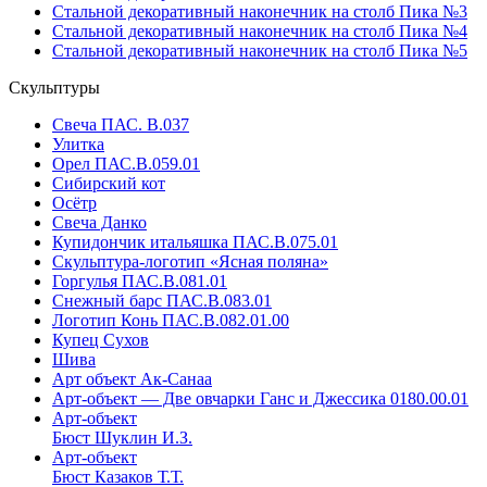
Стальной декоративный наконечник на столб Пика №3
Стальной декоративный наконечник на столб Пика №4
Стальной декоративный наконечник на столб Пика №5
Скульптуры
Свеча ПАС. В.037
Улитка
Орел ПАС.В.059.01
Сибирский кот
Осётр
Свеча Данко
Купидончик итальяшка ПАС.В.075.01
Скульптура-логотип «Ясная поляна»
Горгулья ПАС.В.081.01
Снежный барс ПАС.В.083.01
Логотип Конь ПАС.В.082.01.00
Купец Сухов
Шива
Арт объект Ак-Санаа
Арт-объект — Две овчарки Ганс и Джессика 0180.00.01
Арт-объект
Бюст Шуклин И.З.
Арт-объект
Бюст Казаков Т.Т.