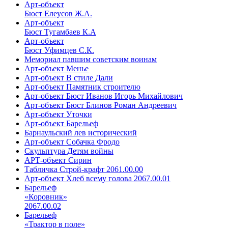
Арт-объект
Бюст Елеусов Ж.А.
Арт-объект
Бюст Тугамбаев К.А
Арт-объект
Бюст Уфимцев С.К.
Мемориал павшим советским воинам
Арт-объект Менье
Арт-объект В стиле Дали
Арт-объект Памятник строителю
Арт-объект Бюст Иванов Игорь Михайлович
Арт-объект Бюст Блинов Роман Андреевич
Арт-объект Уточки
Арт-объект Барельеф
Барнаульский лев исторический
Арт-объект Собачка Фродо
Скульптура Детям войны
АРТ-объект Сирин
Табличка Строй-крафт 2061.00.00
Арт-объект Хлеб всему голова 2067.00.01
Барельеф
«Коровник»
2067.00.02
Барельеф
«Трактор в поле»