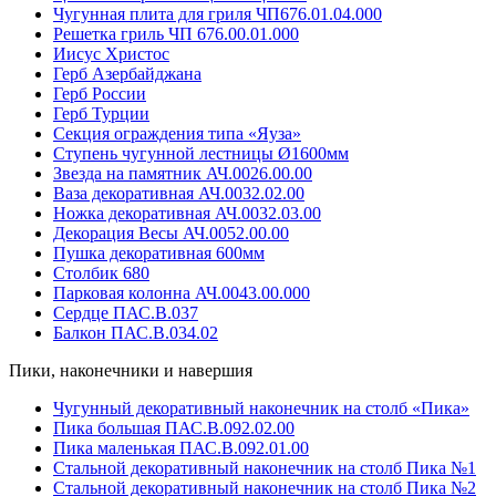
Чугунная плита для гриля ЧП676.01.04.000
Решетка гриль ЧП 676.00.01.000
Иисус Христос
Герб Азербайджана
Герб России
Герб Турции
Секция ограждения типа «Яуза»
Ступень чугунной лестницы Ø1600мм
Звезда на памятник АЧ.0026.00.00
Ваза декоративная АЧ.0032.02.00
Ножка декоративная АЧ.0032.03.00
Декорация Весы АЧ.0052.00.00
Пушка декоративная 600мм
Столбик 680
Парковая колонна АЧ.0043.00.000
Сердце ПАС.В.037
Балкон ПАС.В.034.02
Пики, наконечники и навершия
Чугунный декоративный наконечник на столб «Пика»
Пика большая ПАС.В.092.02.00
Пика маленькая ПАС.В.092.01.00
Стальной декоративный наконечник на столб Пика №1
Стальной декоративный наконечник на столб Пика №2