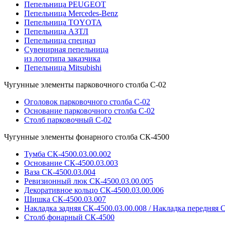
Пепельница PEUGEOT
Пепельница Mercedes-Benz
Пепельница TOYOTA
Пепельница АЗТЛ
Пепельница спецназ
Сувенирная пепельница
из логотипа заказчика
Пепельница Mitsubishi
Чугунные элементы парковочного столба С-02
Оголовок парковочного столба С-02
Основание парковочного столба С-02
Столб парковочный С-02
Чугунные элементы фонарного столба СК-4500
Тумба СК-4500.03.00.002
Основание СК-4500.03.003
Ваза СК-4500.03.004
Ревизионный люк СК-4500.03.00.005
Декоративное кольцо СК-4500.03.00.006
Шишка СК-4500.03.007
Накладка задняя СК-4500.03.00.008 / Накладка передняя С
Столб фонарный СК-4500