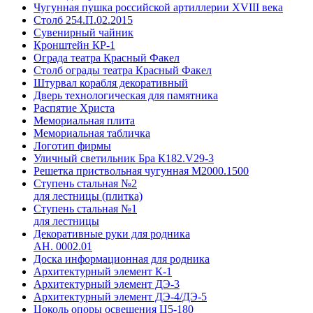
Чугунная пушка российской артиллерии XVIII века
Столб 254.П.02.2015
Сувенирный чайник
Кронштейн КР-1
Ограда театра Красный Факел
Столб ограды театра Красный Факел
Штурвал корабля декоративный
Дверь технологическая для памятника
Распятие Христа
Мемориальная плита
Мемориальная табличка
Логотип фирмы
Уличный светильник Бра К182.V29-3
Решетка приствольная чугунная М2000.1500
Ступень стальная №2
для лестницы (плитка)
Ступень стальная №1
для лестницы
Декоративные руки для родника
АН. 0002.01
Доска информационная для родника
Архитектурный элемент К-1
Архитектурный элемент ДЭ-3
Архитектурный элемент ДЭ-4/ДЭ-5
Цоколь опоры освещения Ц5-180