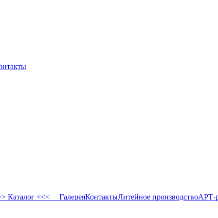
онтакты
 Каталог <<<
Галерея
Контакты
Литейное производство
АРТ-