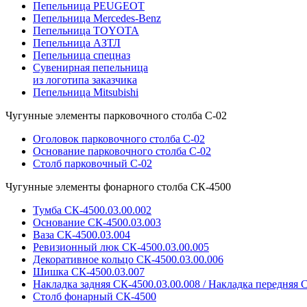
Пепельница PEUGEOT
Пепельница Mercedes-Benz
Пепельница TOYOTA
Пепельница АЗТЛ
Пепельница спецназ
Сувенирная пепельница
из логотипа заказчика
Пепельница Mitsubishi
Чугунные элементы парковочного столба С-02
Оголовок парковочного столба С-02
Основание парковочного столба С-02
Столб парковочный С-02
Чугунные элементы фонарного столба СК-4500
Тумба СК-4500.03.00.002
Основание СК-4500.03.003
Ваза СК-4500.03.004
Ревизионный люк СК-4500.03.00.005
Декоративное кольцо СК-4500.03.00.006
Шишка СК-4500.03.007
Накладка задняя СК-4500.03.00.008 / Накладка передняя С
Столб фонарный СК-4500