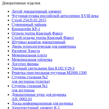
Декоративные изделия
Литой декоративный элемент
Чугунная пушка российской артиллерии XVIII века
Столб 254.П.02.2015
Сувенирный чайник
Кронштейн КР-1
Ограда театра Красный Факел
Столб ограды театра Красный Факел
Штурвал корабля декоративный
Дверь технологическая для памятника
Распятие Христа
Мемориальная плита
Мемориальная табличка
Логотип фирмы
Уличный светильник Бра К182.V29-3
Решетка приствольная чугунная М2000.1500
Ступень стальная №2
для лестницы (плитка)
Ступень стальная №1
для лестницы
Декоративные руки для родника
АН. 0002.01
Доска информационная для родника
Архитектурный элемент К-1