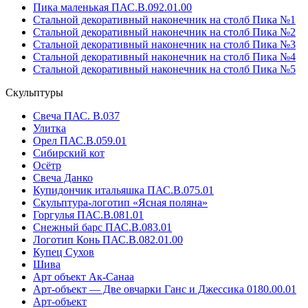
Пика маленькая ПАС.В.092.01.00
Стальной декоративный наконечник на столб Пика №1
Стальной декоративный наконечник на столб Пика №2
Стальной декоративный наконечник на столб Пика №3
Стальной декоративный наконечник на столб Пика №4
Стальной декоративный наконечник на столб Пика №5
Скульптуры
Свеча ПАС. В.037
Улитка
Орел ПАС.В.059.01
Сибирский кот
Осётр
Свеча Данко
Купидончик итальяшка ПАС.В.075.01
Скульптура-логотип «Ясная поляна»
Горгулья ПАС.В.081.01
Снежный барс ПАС.В.083.01
Логотип Конь ПАС.В.082.01.00
Купец Сухов
Шива
Арт объект Ак-Санаа
Арт-объект — Две овчарки Ганс и Джессика 0180.00.01
Арт-объект