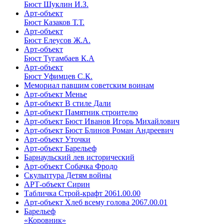
Бюст Шуклин И.З.
Арт-объект
Бюст Казаков Т.Т.
Арт-объект
Бюст Елеусов Ж.А.
Арт-объект
Бюст Тугамбаев К.А
Арт-объект
Бюст Уфимцев С.К.
Мемориал павшим советским воинам
Арт-объект Менье
Арт-объект В стиле Дали
Арт-объект Памятник строителю
Арт-объект Бюст Иванов Игорь Михайлович
Арт-объект Бюст Блинов Роман Андреевич
Арт-объект Уточки
Арт-объект Барельеф
Барнаульский лев исторический
Арт-объект Собачка Фродо
Скульптура Детям войны
АРТ-объект Сирин
Табличка Строй-крафт 2061.00.00
Арт-объект Хлеб всему голова 2067.00.01
Барельеф
«Коровник»