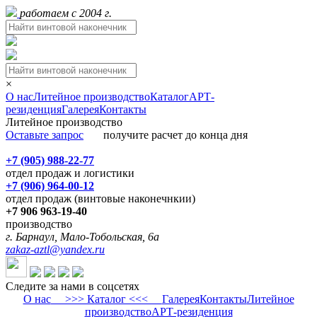
работаем с 2004 г.
×
О нас
Литейное производство
Каталог
АРТ-
резиденция
Галерея
Контакты
Литейное производство
Оставьте запрос
получите расчет до конца дня
+7 (905) 988-22-77
отдел продаж и логистики
+7 (906) 964-00-12
отдел продаж (винтовые наконечнкии)
+7 906 963-19-40
производство
г. Барнаул, Мало-Тобольская, 6а
zakaz-aztl@yandex.ru
Следите за нами в соцсетях
О нас
>>> Каталог <<<
Галерея
Контакты
Литейное
производство
АРТ-резиденция