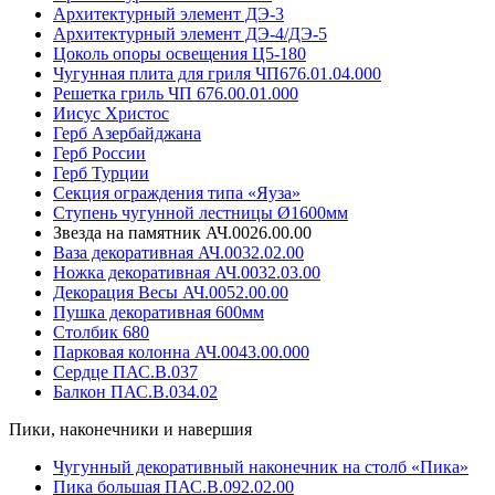
Архитектурный элемент ДЭ-3
Архитектурный элемент ДЭ-4/ДЭ-5
Цоколь опоры освещения Ц5-180
Чугунная плита для гриля ЧП676.01.04.000
Решетка гриль ЧП 676.00.01.000
Иисус Христос
Герб Азербайджана
Герб России
Герб Турции
Секция ограждения типа «Яуза»
Ступень чугунной лестницы Ø1600мм
Звезда на памятник АЧ.0026.00.00
Ваза декоративная АЧ.0032.02.00
Ножка декоративная АЧ.0032.03.00
Декорация Весы АЧ.0052.00.00
Пушка декоративная 600мм
Столбик 680
Парковая колонна АЧ.0043.00.000
Сердце ПАС.В.037
Балкон ПАС.В.034.02
Пики, наконечники и навершия
Чугунный декоративный наконечник на столб «Пика»
Пика большая ПАС.В.092.02.00