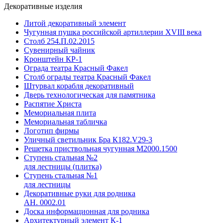
Декоративные изделия
Литой декоративный элемент
Чугунная пушка российской артиллерии XVIII века
Столб 254.П.02.2015
Сувенирный чайник
Кронштейн КР-1
Ограда театра Красный Факел
Столб ограды театра Красный Факел
Штурвал корабля декоративный
Дверь технологическая для памятника
Распятие Христа
Мемориальная плита
Мемориальная табличка
Логотип фирмы
Уличный светильник Бра К182.V29-3
Решетка приствольная чугунная М2000.1500
Ступень стальная №2
для лестницы (плитка)
Ступень стальная №1
для лестницы
Декоративные руки для родника
АН. 0002.01
Доска информационная для родника
Архитектурный элемент К-1