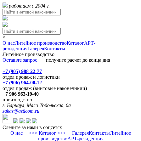
работаем с 2004 г.
×
О нас
Литейное производство
Каталог
АРТ-
резиденция
Галерея
Контакты
Литейное производство
Оставьте запрос
получите расчет до конца дня
+7 (905) 988-22-77
отдел продаж и логистики
+7 (906) 964-00-12
отдел продаж (винтовые наконечнкии)
+7 906 963-19-40
производство
г. Барнаул, Мало-Тобольская, 6а
zakaz@aztlcom.ru
Следите за нами в соцсетях
О нас
>>> Каталог <<<
Галерея
Контакты
Литейное
производство
АРТ-резиденция