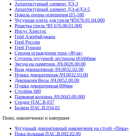
Архитектурный элемент ДЭ-3
Архитектурный элемент ДЭ-4/ДЭ-5
Цоколь опоры освещения Ц5-180
Чугунная плита для гриля ЧП676.01.04.000
Решетка гриль ЧП 676.00.01.000
Иисус Христос
Герб Азербайджана
Герб России
Герб Турции
Секция ограждения типа «Яуза»
Ступень чугунной лестницы Ø1600мм
Звезда на памятник АЧ.0026.00.00
Ваза декоративная АЧ.0032.02.00
Ножка декоративная АЧ.0032.03.00
Декорация Весы АЧ.0052.00.00
Пушка декоративная 600мм
Столбик 680
Парковая колонна АЧ.0043.00.000
Сердце ПАС.В.037
Балкон ПАС.В.034.02
Пики, наконечники и навершия
Чугунный декоративный наконечник на столб «Пика»
Пика большая ПАС.В.092.02.00