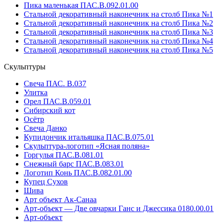
Пика маленькая ПАС.В.092.01.00
Стальной декоративный наконечник на столб Пика №1
Стальной декоративный наконечник на столб Пика №2
Стальной декоративный наконечник на столб Пика №3
Стальной декоративный наконечник на столб Пика №4
Стальной декоративный наконечник на столб Пика №5
Скульптуры
Свеча ПАС. В.037
Улитка
Орел ПАС.В.059.01
Сибирский кот
Осётр
Свеча Данко
Купидончик итальяшка ПАС.В.075.01
Скульптура-логотип «Ясная поляна»
Горгулья ПАС.В.081.01
Снежный барс ПАС.В.083.01
Логотип Конь ПАС.В.082.01.00
Купец Сухов
Шива
Арт объект Ак-Санаа
Арт-объект — Две овчарки Ганс и Джессика 0180.00.01
Арт-объект