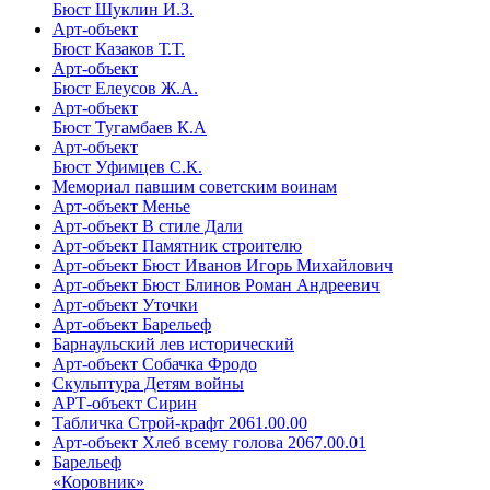
Бюст Шуклин И.З.
Арт-объект
Бюст Казаков Т.Т.
Арт-объект
Бюст Елеусов Ж.А.
Арт-объект
Бюст Тугамбаев К.А
Арт-объект
Бюст Уфимцев С.К.
Мемориал павшим советским воинам
Арт-объект Менье
Арт-объект В стиле Дали
Арт-объект Памятник строителю
Арт-объект Бюст Иванов Игорь Михайлович
Арт-объект Бюст Блинов Роман Андреевич
Арт-объект Уточки
Арт-объект Барельеф
Барнаульский лев исторический
Арт-объект Собачка Фродо
Скульптура Детям войны
АРТ-объект Сирин
Табличка Строй-крафт 2061.00.00
Арт-объект Хлеб всему голова 2067.00.01
Барельеф
«Коровник»