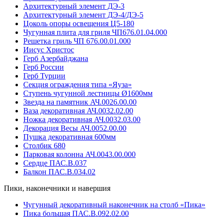
Архитектурный элемент ДЭ-3
Архитектурный элемент ДЭ-4/ДЭ-5
Цоколь опоры освещения Ц5-180
Чугунная плита для гриля ЧП676.01.04.000
Решетка гриль ЧП 676.00.01.000
Иисус Христос
Герб Азербайджана
Герб России
Герб Турции
Секция ограждения типа «Яуза»
Ступень чугунной лестницы Ø1600мм
Звезда на памятник АЧ.0026.00.00
Ваза декоративная АЧ.0032.02.00
Ножка декоративная АЧ.0032.03.00
Декорация Весы АЧ.0052.00.00
Пушка декоративная 600мм
Столбик 680
Парковая колонна АЧ.0043.00.000
Сердце ПАС.В.037
Балкон ПАС.В.034.02
Пики, наконечники и навершия
Чугунный декоративный наконечник на столб «Пика»
Пика большая ПАС.В.092.02.00