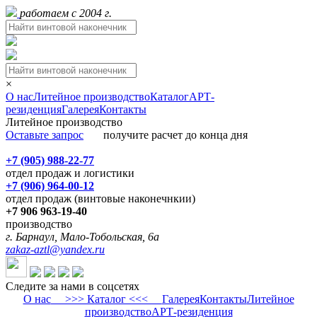
работаем с 2004 г.
×
О нас
Литейное производство
Каталог
АРТ-
резиденция
Галерея
Контакты
Литейное производство
Оставьте запрос
получите расчет до конца дня
+7 (905) 988-22-77
отдел продаж и логистики
+7 (906) 964-00-12
отдел продаж (винтовые наконечнкии)
+7 906 963-19-40
производство
г. Барнаул, Мало-Тобольская, 6а
zakaz-aztl@yandex.ru
Следите за нами в соцсетях
О нас
>>> Каталог <<<
Галерея
Контакты
Литейное
производство
АРТ-резиденция