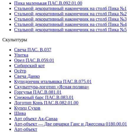
Пика маленькая ПАС.В.092.01.00
Стальной декоративный наконечник на столб Пика №1
Стальной декоративный наконечник на столб Пика №2
Стальной декоративный наконечник на столб Пика №3
Стальной декоративный наконечник на столб Пика №4
Стальной декоративный наконечник на столб Пика №5
Скульптуры
Свеча ПАС. В.037
Улитка
Орел ПАС.В.059.01
Сибирский кот
Осётр
Свеча Данко
Купидончик итальяшка ПАС.В.075.01
Скульптура-логотип «Ясная поляна»
Горгулья ПАС.В.081.01
Снежный барс ПАС.В.083.01
Логотип Конь ПАС.В.082.01.00
Купец Сухов
Шива
Арт объект Ак-Санаа
Арт-объект — Две овчарки Ганс и Джессика 0180.00.01
Арт-объект