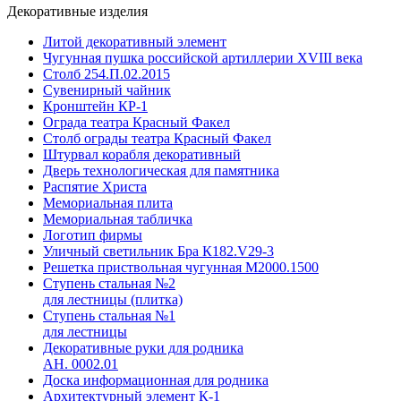
Декоративные изделия
Литой декоративный элемент
Чугунная пушка российской артиллерии XVIII века
Столб 254.П.02.2015
Сувенирный чайник
Кронштейн КР-1
Ограда театра Красный Факел
Столб ограды театра Красный Факел
Штурвал корабля декоративный
Дверь технологическая для памятника
Распятие Христа
Мемориальная плита
Мемориальная табличка
Логотип фирмы
Уличный светильник Бра К182.V29-3
Решетка приствольная чугунная М2000.1500
Ступень стальная №2
для лестницы (плитка)
Ступень стальная №1
для лестницы
Декоративные руки для родника
АН. 0002.01
Доска информационная для родника
Архитектурный элемент К-1