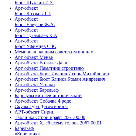
Бюст Шуклин И.З.
Арт-объект
Бюст Казаков Т.Т.
Арт-объект
Бюст Елеусов Ж.А.
Арт-объект
Бюст Тугамбаев К.А
Арт-объект
Бюст Уфимцев С.К.
Мемориал павшим советским воинам
Арт-объект Менье
Арт-объект В стиле Дали
Арт-объект Памятник строителю
Арт-объект Бюст Иванов Игорь Михайлович
Арт-объект Бюст Блинов Роман Андреевич
Арт-объект Уточки
Арт-объект Барельеф
Барнаульский лев исторический
Арт-объект Собачка Фродо
Скульптура Детям войны
АРТ-объект Сирин
Табличка Строй-крафт 2061.00.00
Арт-объект Хлеб всему голова 2067.00.01
Барельеф
«Коровник»